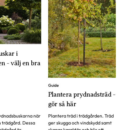
uskar i
n - välj en bra
Guide
Plantera prydnadsträd -
gör så här
ydnadsbuskarna när
Plantera träd i trädgården. Träd
n trädgård. Dessa
ger skugga och vindskydd samt
trädgård är
skapar karaktär och blir ett