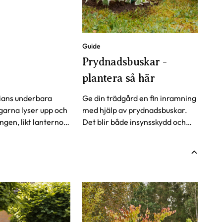
Guide
Prydnadsbuskar -
plantera så här
ians underbara
Ge din trädgård en fin inramning
garna lyser upp och
med hjälp av prydnadsbuskar.
ngen, likt lanternor
Det blir både insynsskydd och
vällar.
ger en ombonad känsla. Följ
mjuka lyster är
våra enkla steg för att lyckas
n perfekta matchen
med planteringen.
ennernas färgkaskad.
ia, Hydrangea
blev därför utsedd
stfröjd 2020.