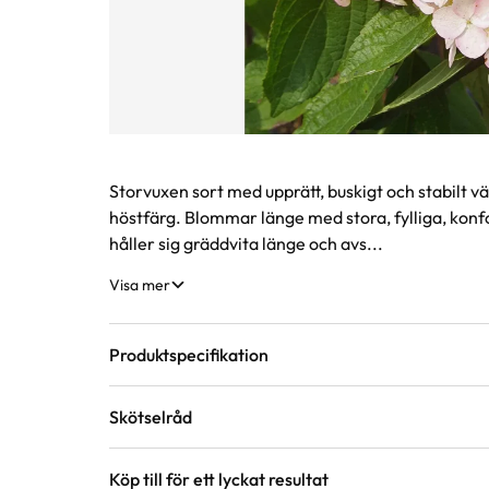
Produktinformation
Storvuxen sort med upprätt, buskigt och stabilt v
höstfärg. Blommar länge med stora, fylliga, kon
håller sig gräddvita länge och avs...
Visa mer
Produktspecifikation
Skötselråd
Krukstorlek
3 liter
Köp till för ett lyckat resultat
Läge
Sol till halvskugga