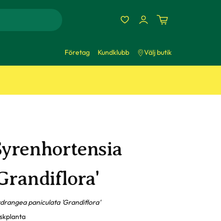
Företag
Kundklubb
Välj butik
Syrenhortensia
Grandiflora'
drangea paniculata 'Grandiflora'
skplanta