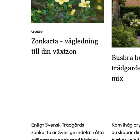
Guide
Zonkarta - vägledning
till din växtzon
Busbra b
trädgårde
mix
Enligt Svensk Trädgårds
Kom ihåg pr
zonkarta är Sverige indelat i åtta
du skapar di
odlingszoner och med hjälp av
buskar i din 