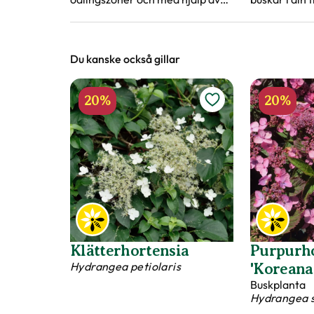
zonkartan kan du se i vilken
lättskötta, l
växtzon din trädgård ligger.
användas bå
marktäckare
Du kanske också gillar
20%
20%
Klätterhortensia
Purpurho
Hydrangea petiolaris
'Koreana
Buskplanta
Hydrangea 