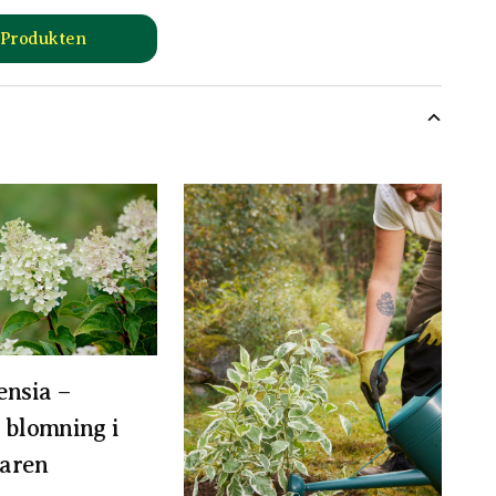
l Produkten
till Hasselfors P-Jord/Planteringsjord produktsida
rilerna, Japan och Taiwan.
ensia –
 blomning i
aren