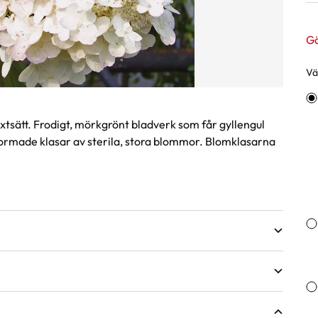
Gä
Väl
Va
äxtsätt. Frodigt, mörkgrönt bladverk som får gyllengul
formade klasar av sterila, stora blommor. Blomklasarna