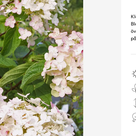
Kl
Bl
öv
på