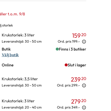
ller t.o.m. 9/8
j storlek
rianter
159
20
Krukstorlek: 3 liter
Leveranshöjd: 30 - 50 cm
Ord. pris
199:-
Butik
Finns i 3 butiker
Välj butik
Online
Slut i lager
239
20
Krukstorlek: 3,5 liter
Leveranshöjd: 30 - 50 cm
Ord. pris
299:-
279
20
Krukstorlek: 3 liter
Leveranshöjd: 20 - 40 cm
Ord. pris
349:-