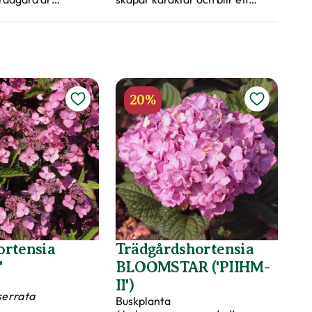
ånglivade och kan
underbart inslag i trädgården
de som praktiska
året om. Läs våra tips när du ska
 och insynsskydd.
plantera träd.
20%
rtensia
Trädgårdshortensia
'
BLOOMSTAR ('PIIHM-
II')
serrata
Buskplanta