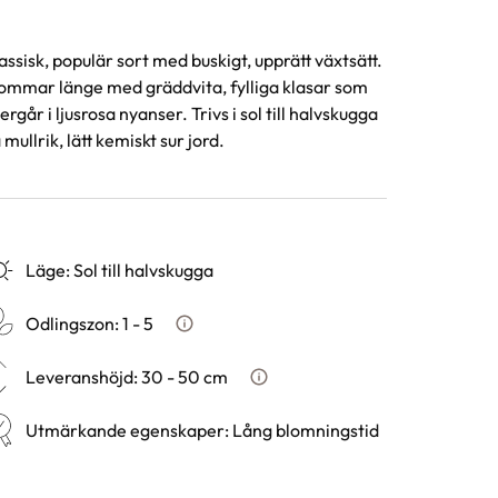
assisk, populär sort med buskigt, upprätt växtsätt.
ommar länge med gräddvita, fylliga klasar som
ergår i ljusrosa nyanser. Trivs i sol till halvskugga
 mullrik, lätt kemiskt sur jord.
Läge
:
Sol till halvskugga
Odlingszon
:
1 - 5
Vad är odlingszon?
Leveranshöjd
:
30 - 50 cm
Hur vi mäter leveranshöjd på 
Utmärkande egenskaper
:
Lång blomningstid