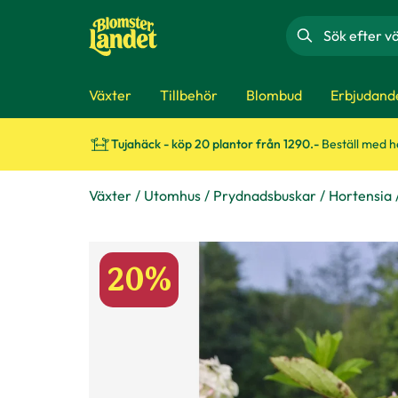
Sök
Växter
Tillbehör
Blombud
Erbjudand
Tujahäck - köp 20 plantor från 1290.-
Beställ med 
Växter
Utomhus
Prydnadsbuskar
Hortensia
20%