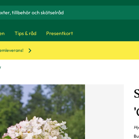
en
Tips & råd
Presentkort
hemleverans!
'
Hy
Bu