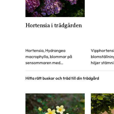
Hortensia i trädgården
Hortensia, Hydrangea
Vipphortens
macrophylla, blommar på
blomställnin
sensommaren med
höjer stämni
imponerande, färgstarka
under glada k
blommor. Visste du att du kan
Blommornas 
Hitta rätt buskar och träd till din trädgård
påverka blommans färg genom
dessutom de
pH-värdet? Hortensian är en av
till höstper
våra mest älskade buskar i
Vipphortens
trädgården.
paniculata, 
till Årets hö