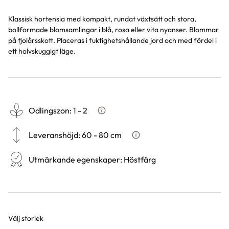
Klassisk hortensia med kompakt, rundat växtsätt och stora,
bollformade blomsamlingar i blå, rosa eller vita nyanser. Blommar
på fjolårsskott. Placeras i fuktighetshållande jord och med fördel i
ett halvskuggigt läge.
Odlingszon
:
1 - 2
Vad är odlingszon?
Leveranshöjd
:
60 - 80 cm
Hur vi mäter leveranshöjd på 
Utmärkande egenskaper
:
Höstfärg
Välj storlek