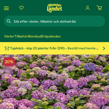
Sök
Växter
Tillbehör
Blombud
Erbjudanden
Tujahäck - köp 20 plantor från 1290.-
Beställ med hemleverans!
Bes
20%