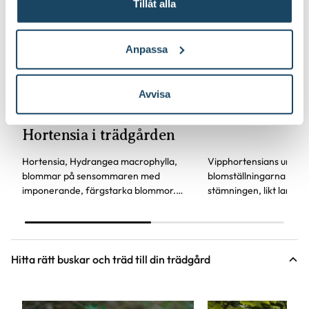
Tillåt alla
underbar blomn
sensommaren
Anpassa
Avvisa
Hortensia i trädgården
Hortensia, Hydrangea macrophylla,
Vipphortensians under
blommar på sensommaren med
blomställningarna lyser
imponerande, färgstarka blommor.
stämningen, likt lanter
Visste du att du kan påverka blommans
kvällar. Blommornas mju
färg genom pH-värdet? Hortensian är
dessutom den perfekta 
en av våra mest älskade buskar i
höstperennernas färgk
trädgården.
Vipphortensia, Hydrang
Hitta rätt buskar och träd till din trädgård
blev därför utsedd till 
2020.