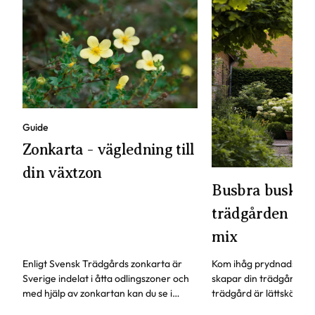
Guide
Zonkarta - vägledning till
din växtzon
Busbra buskar 
trädgården - vä
mix
Enligt Svensk Trädgårds zonkarta är
Kom ihåg prydnadsbusk
Sverige indelat i åtta odlingszoner och
skapar din trädgård. De
med hjälp av zonkartan kan du se i
trädgård är lättskötta, 
vilken växtzon din trädgård ligger.
kan användas både som