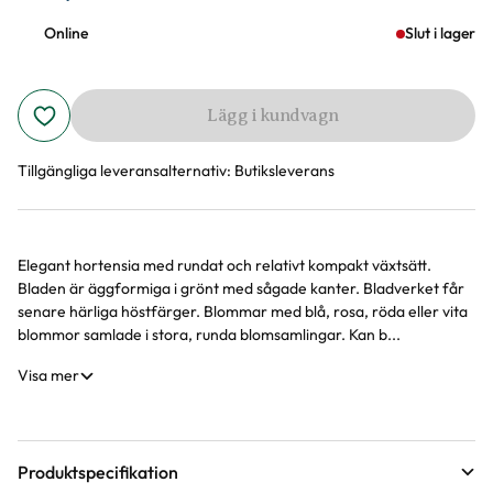
Online
Slut i lager
Lägg i kundvagn
Tillgängliga leveransalternativ:
Butiksleverans
Elegant hortensia med rundat och relativt kompakt växtsätt.
Produktinformation
Bladen är äggformiga i grönt med sågade kanter. Bladverket får
senare härliga höstfärger. Blommar med blå, rosa, röda eller vita
blommor samlade i stora, runda blomsamlingar. Kan b...
Visa mer
Produktspecifikation