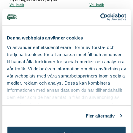
Välj butik
Välj butik
Certifiering
MPS
Vad betyder märkningen?
Online
Slut i lager
Online
Till Produkten
Till Produ
Ursprung
Korea, Japan
till Trädgårdshortensia blå produktsida
til
Art nr
210073
Denna webbplats använder cookies
Vi använder enhetsidentifierare i form av första- och
Tips för hortensia i trädgården
tredjepartscokies för att anpassa innehåll och annonser,
tillhandahålla funktioner för sociala medier och analysera
vår trafik. Vi delar även information om din användning av
vår webbplats med våra samarbetspartners inom sociala
medier, reklam och analys. Dessa kan kombinera
informationen med annan data som du har tillhandahållit
dem eller som de har samlat in från din användning av
deras tjänster. Läs mer om olika cookies genom att
klicka på länken 'Fler alternativ'."
Fler alternativ
Vipphortensia 