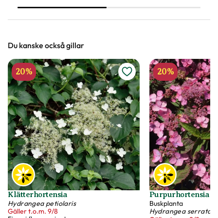
marktäckare och insyn
Du kanske också gillar
20%
20%
Klätterhortensia
Purpurhortensia 'K
Hydrangea petiolaris
Buskplanta
Gäller t.o.m. 9/8
Hydrangea serrata