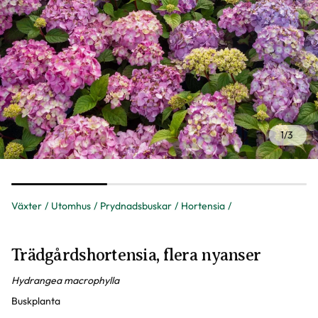
1
/
3
Växter
Utomhus
Prydnadsbuskar
Hortensia
Trädgårdshortensia, flera nyanser
Hydrangea macrophylla
Buskplanta