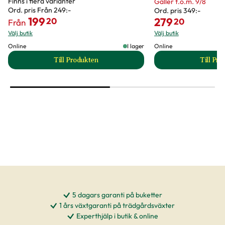
Finns i flera varianter
Gäller t.o.m. 9/8
Ord. pris
Från 249:-
Ord. pris
349:-
199
279
20
20
Från
Välj butik
Välj butik
Online
I lager
Online
Till Produkten
Till Pr
till Klätterhortensia produktsida
t
5 dagars garanti på buketter
1 års växtgaranti på trädgårdsväxter
Experthjälp i butik & online