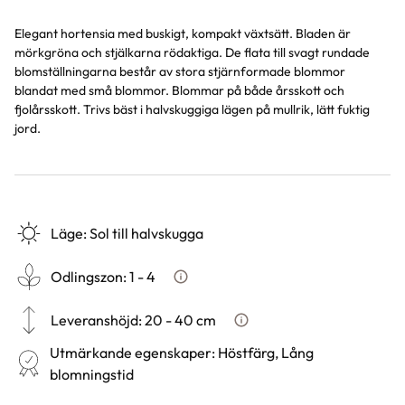
Elegant hortensia med buskigt, kompakt växtsätt. Bladen är
mörkgröna och stjälkarna rödaktiga. De flata till svagt rundade
blomställningarna består av stora stjärnformade blommor
blandat med små blommor. Blommar på både årsskott och
fjolårsskott. Trivs bäst i halvskuggiga lägen på mullrik, lätt fuktig
jord.
Läge
:
Sol till halvskugga
Odlingszon
:
1 - 4
Vad är odlingszon?
Leveranshöjd
:
20 - 40 cm
Hur vi mäter leveranshöjd på
Utmärkande egenskaper
:
Höstfärg, Lång
blomningstid