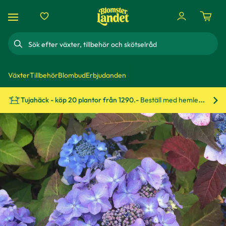
Sök
Växter
Tillbehör
Blombud
Erbjudanden
Tujahäck - köp 20 plantor från 1290.-
Beställ med hemleverans!
Bes