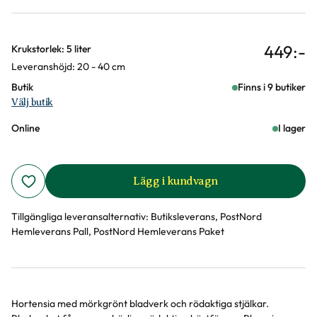
449
:-
Varianter
Krukstorlek: 5 liter
Leveranshöjd: 20 - 40 cm
Butik
Finns i 9 butiker
Välj butik
Online
I lager
Lägg i kundvagn
Tillgängliga leveransalternativ:
Butiksleverans, PostNord
Hemleverans Pall, PostNord Hemleverans Paket
Hortensia med mörkgrönt bladverk och rödaktiga stjälkar.
Produktinformation