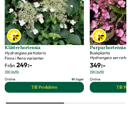
Klätterhortensia
Purpurhortensia 'K
Hydrangea petiolaris
Buskplanta
Hydrangea serrata
Finns i flera varianter
249
:-
349
:-
Från
Välj butik
Välj butik
Online
I lager
Online
Till Produkten
Till Pr
till Klätterhortensia produktsida
t