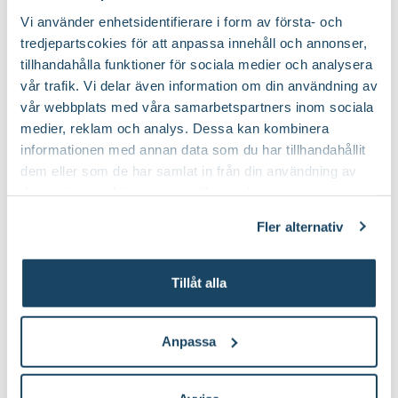
Vi använder enhetsidentifierare i form av första- och
tredjepartscokies för att anpassa innehåll och annonser,
tillhandahålla funktioner för sociala medier och analysera
vår trafik. Vi delar även information om din användning av
vår webbplats med våra samarbetspartners inom sociala
medier, reklam och analys. Dessa kan kombinera
informationen med annan data som du har tillhandahållit
dem eller som de har samlat in från din användning av
Vipphortensia 
deras tjänster. Läs mer om olika cookies genom att
underbar blomn
klicka på länken 'Fler alternativ'."
Fler alternativ
sensommaren
Tillåt alla
Anpassa
Hortensia i trädgården
Hortensia, Hydrangea macrophylla,
Vipphortensians under