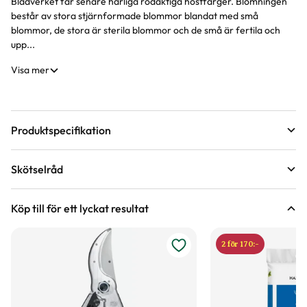
Bladverket får senare härliga rödaktiga höstfärger. Blomningen
består av stora stjärnformade blommor blandat med små
blommor, de stora är sterila blommor och de små är fertila och
upp...
Visa mer
Produktspecifikation
Krukstorlek
5 liter
Skötselråd
Leveranshöjd
20 - 40 cm
Läge
Sol till halvskugga
Hur vi mäter leveranshöjd på växter
Köp till för ett lyckat resultat
Förväntad sluthöjd
100 - 150 cm
Odlingszon
1 - 4
Höjd på trädgårdsväxter
2 för 170:-
Vad är odlingszon?
Kvalitet - typ av planta
Buskplanta
Planteringsavstånd (cc)
100 cm
Växtsätt
Buskigt, Kompakt
Jordmån
Mullrik jord, Näringsrik jord, Väldränerad jord