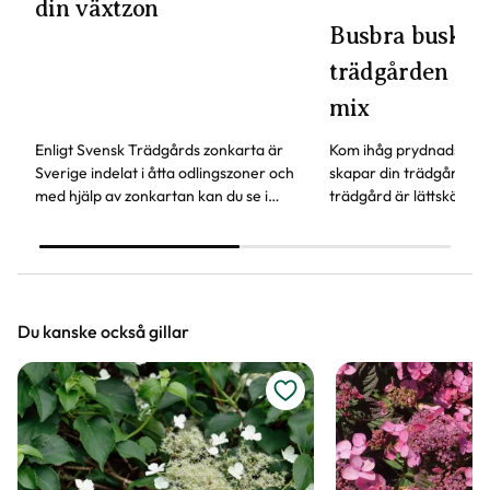
din växtzon
Busbra buskar 
trädgården - vä
mix
Enligt Svensk Trädgårds zonkarta är
Kom ihåg prydnadsbusk
Sverige indelat i åtta odlingszoner och
skapar din trädgård. De
med hjälp av zonkartan kan du se i
trädgård är lättskötta, 
vilken växtzon din trädgård ligger.
kan användas både som
marktäckare och insyn
Du kanske också gillar