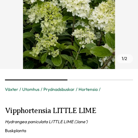
1
/
2
Växter
Utomhus
Prydnadsbuskar
Hortensia
Vipphortensia LITTLE LIME
Hydrangea paniculata LITTLE LIME ('Jane')
Buskplanta