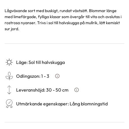
Lågväxande sort med buskigt, rundat växtsätt. Blommar länge
med limefärgade, fylliga klasar som övergår till vita och avslutas i
rostrosa nyanser. Trivs i sol till halvskugga på mullrik, lätt kemiskt
sur jord.
Läge
:
Sol till halvskugga
Odlingszon
:
1 - 3
Vad är odlingszon?
Leveranshöjd
:
30 - 50 cm
Hur vi mäter leveranshöjd på 
Utmärkande egenskaper
:
Lång blomningstid