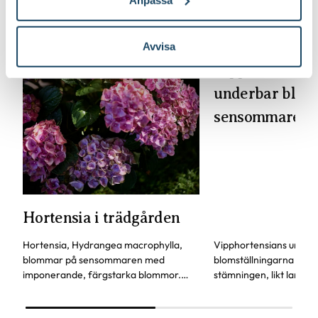
Avvisa
Vipphortensia 
underbar blomn
sensommaren
Hortensia i trädgården
Hortensia, Hydrangea macrophylla,
Vipphortensians under
blommar på sensommaren med
blomställningarna lyser
imponerande, färgstarka blommor.
stämningen, likt lanter
Visste du att du kan påverka blommans
kvällar. Blommornas mju
färg genom pH-värdet? Hortensian är
dessutom den perfekta 