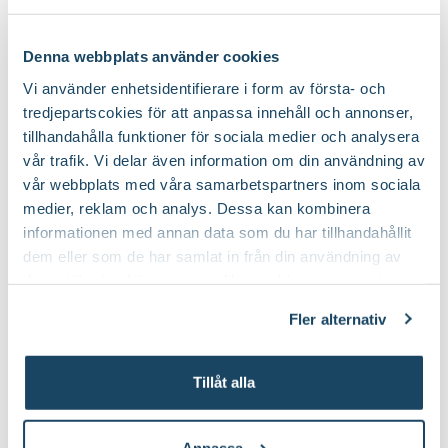
Jordprodukter
Blåbärsjord, Rododendronjord, Torv naturell
Blomningstid
Juli, Augusti, September
Denna webbplats använder cookies
Blåbärsgödsel
Sekatör Felco 4
Beskärningssätt
Beskär 1-2 knoppar över förra årets
Blomsterlandet PRO
Felco
Utmärkande egenskaper
Lång blomningstid
beskärningsnivå, Beskär bort nedfrusna grenar
Vi använder enhetsidentifierare i form av första- och
79
579
:-
90
in till frisk ved
tredjepartscokies för att anpassa innehåll och annonser,
Välj butik
Välj butik
Ursprung
Sydvästra till östra Kina, Sachalin, södra Kurilerna,
tillhandahålla funktioner för sociala medier och analysera
Online
Slut i lager
Online
Japan och Taiwan.
Beskärningstid
På hösten, På vårvintern
vår trafik. Vi delar även information om din användning av
Till Produkten
Till Pr
vår webbplats med våra samarbetspartners inom sociala
till Blåbärsgödsel produktsida
t
Art nr
103633
medier, reklam och analys. Dessa kan kombinera
informationen med annan data som du har tillhandahållit
dem eller som de har samlat in från din användning av
deras tjänster. Läs mer om olika cookies genom att
Tips för hortensia i trädgården
klicka på länken 'Fler alternativ'."
Fler alternativ
Tillåt alla
Anpassa