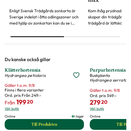
Enligt Svensk Trädgårds zonkarta är
Kom ihåg prydnadsbusk
Sverige indelat i åtta odlingszoner och
skapar din trädgård. De
med hjälp av zonkartan kan du se i
trädgård är lättskötta, 
vilken växtzon din trädgård ligger.
kan användas både som
marktäckare och insyn
Du kanske också gillar
Klätterhortensia
Purpurhortensia 'K
20%
20%
Hydrangea petiolaris
Buskplanta
Hydrangea serrata
Gäller t.o.m. 9/8
Finns i flera varianter
Gäller t.o.m. 9/8
Ord. pris
Från 249:-
Ord. pris
349:-
199
279
20
20
Från
Välj butik
Välj butik
Online
I lager
Online
Till Produkten
Till Pr
till Klätterhortensia produktsida
t