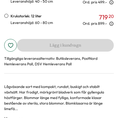
Leveranshöjd: 40 - 50 cm
Ord. pris
499:-
719
20
Krukstorlek: 12 liter
Leveranshöjd: 60 - 80 cm
Ord. pris
899:-
Lägg i kundvagn
Tillgängliga leveransalternativ:
Butiksleverans, PostNord
Hemleverans Pall, DSV Hemleverans Pall
Lågväxande sort med kompakt, rundat, buskigt och stabilt
Produktinformation
växtsätt. Har frodigt, mörkgrönt bladverk som får gyllengula
höstfärger. Blommar länge med fylliga, konformade klasar
bestående av sterila, stora blommor. Blomklasarna är länge
limefä...