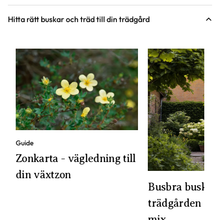
en av våra mest älskade buskar i
höstperennernas färgk
trädgården.
Vipphortensia, Hydrang
Hitta rätt buskar och träd till din trädgård
blev därför utsedd till 
2020.
Guide
Zonkarta - vägledning till
din växtzon
Busbra buskar 
trädgården - vä
mix