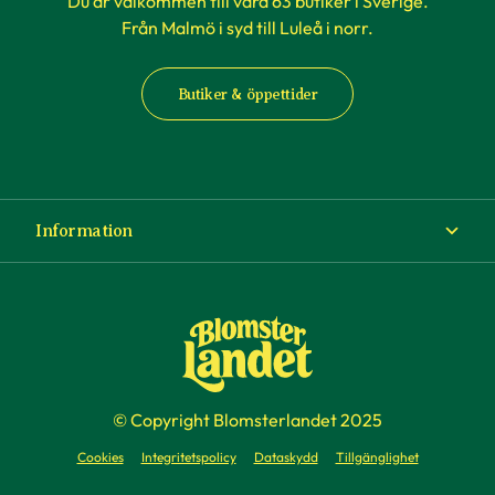
Du är välkommen till våra 63 butiker i Sverige.
Från Malmö i syd till Luleå i norr.
Butiker & öppettider
Information
Om Blomsterlandet
Köp- och leveransvillkor
Ångra ditt köp
© Copyright Blomsterlandet 2025
Företag
Cookies
Integritetspolicy
Dataskydd
Tillgänglighet