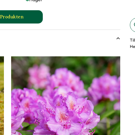
l Produkten
rd produktsida
till Trädgårdshandske Greppa produktsida
Ti
He