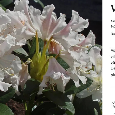
Rh
Wh
Bu
Va
vi
vå
Ut
pl