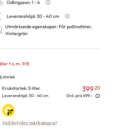
Odlingszon
:
1 - 4
Vad är odlingszon?
Leveranshöjd
:
30 - 40 cm
Hur vi mäter leveranshöjd på 
Utmärkande egenskaper
:
För pollinatörer,
Vintergrön
ller t.o.m. 9/8
j storlek
rianter
399
20
Krukstorlek: 5 liter
Leveranshöjd: 30 - 40 cm
Ord. pris
499:-
Vad betyder märkningen?