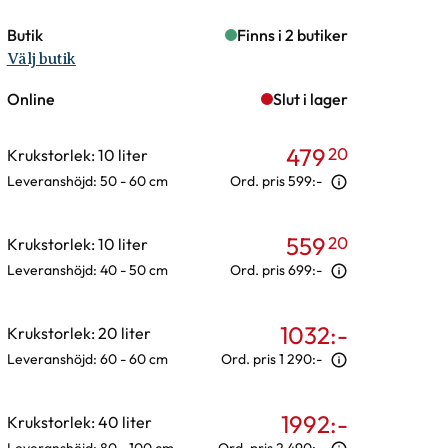
Butik
Finns i 2 butiker
Välj butik
Online
Slut i lager
479
20
Krukstorlek: 10 liter
Leveranshöjd: 50 - 60 cm
Ord. pris
599:-
559
20
Krukstorlek: 10 liter
Leveranshöjd: 40 - 50 cm
Ord. pris
699:-
1032
:-
Krukstorlek: 20 liter
Leveranshöjd: 60 - 60 cm
Ord. pris
1 290:-
1992
:-
Krukstorlek: 40 liter