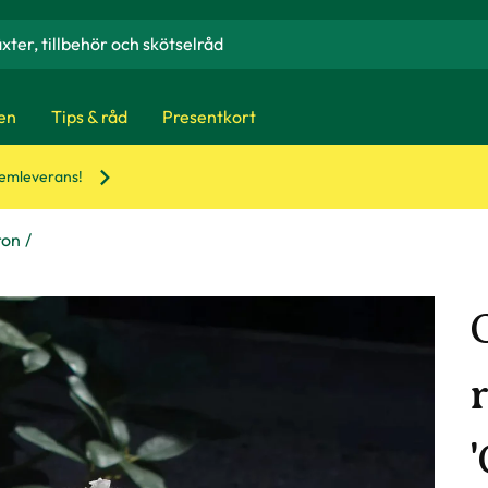
en
Tips & råd
Presentkort
hemleverans!
ron