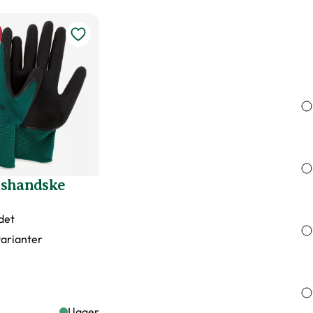
öjd på växter
dsväxter
, Väldränerad jord
dshandske
det
 varianter
I lager