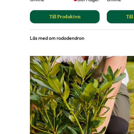
Ursprung
Kulturursprung
Till Produkten
Til
till Hasselfors Rhododendronjo
Art nr
264452
Läs med om rododendron