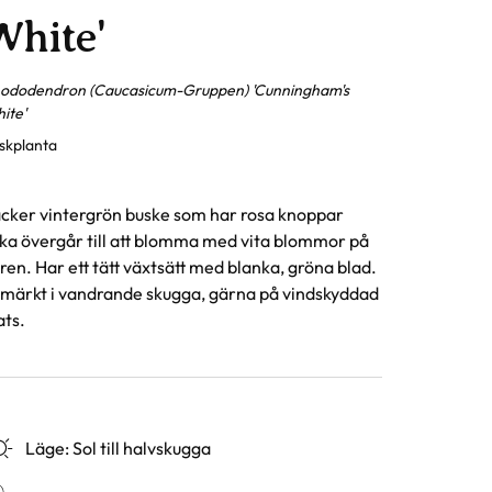
White'
ododendron (Caucasicum-Gruppen) 'Cunningham's
ite'
skplanta
cker vintergrön buske som har rosa knoppar
lka övergår till att blomma med vita blommor på
ren. Har ett tätt växtsätt med blanka, gröna blad.
märkt i vandrande skugga, gärna på vindskyddad
ats.
Läge
:
Sol till halvskugga