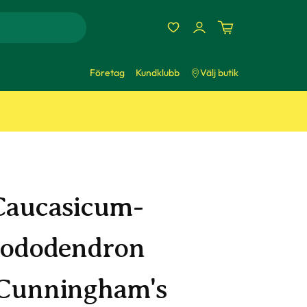
Företag
Kundklubb
Välj butik
Caucasicum-
rododendron
'Cunningham's