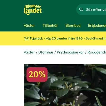
Sök
Växter
Tillbehör
Blombud
Erbjudand
Tujahäck - köp 20 plantor från 1290.-
Beställ med 
Växter
Utomhus
Prydnadsbuskar
Rododend
20%