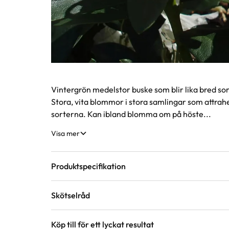
Produktinformation
Vintergrön medelstor buske som blir lika bred som
Stora, vita blommor i stora samlingar som attrah
sorterna. Kan ibland blomma om på höste...
Visa mer
Produktspecifikation
Skötselråd
Krukstorlek
5 liter
Köp till för ett lyckat resultat
Läge
Sol till halvskugga