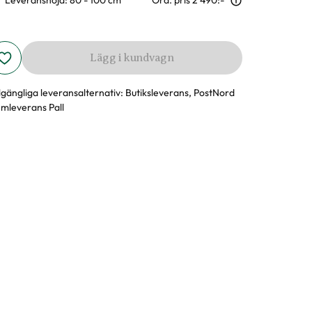
Leveranshöjd: 80 - 100 cm
Ord. pris
2 490:-
Lägg i kundvagn
llgängliga leveransalternativ:
Butiksleverans, PostNord
mleverans Pall