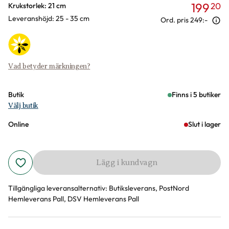
199
20
Varianter
Krukstorlek: 21 cm
Leveranshöjd: 25 - 35 cm
Ord. pris
249:-
Vad betyder märkningen?
Butik
Finns i 5 butiker
Välj butik
Online
Slut i lager
Lägg i kundvagn
Tillgängliga leveransalternativ:
Butiksleverans, PostNord
Hemleverans Pall, DSV Hemleverans Pall