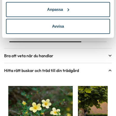
Rododendron - plantera
Rhododendron 
så här
som skiner i s
Anpassa
Du som vill ha en buske med fantastisk
Rhododendron förgylle
blomning även i lite skuggigare läge och
skuggigare delen av di
Avvisa
som dessutom är vacker året om ska
om, men på vårkanten 
snegla på rododendron. Följ våra steg
mest med sin överdådi
för steg för en lyckad plantering.
Egenskaper som vinterg
och stor variation av b
den väl värd att odla.
Bra att veta när du handlar
Höjd, längd och bilder
Hitta rätt buskar och träd till din trädgård
Vi försöker alltid ange växternas ungefärliga
mått, men då växter är levande och alla växter
är unika så kan måtten och din växts utseende
variera något från informationen och fotona på
hemsidan.