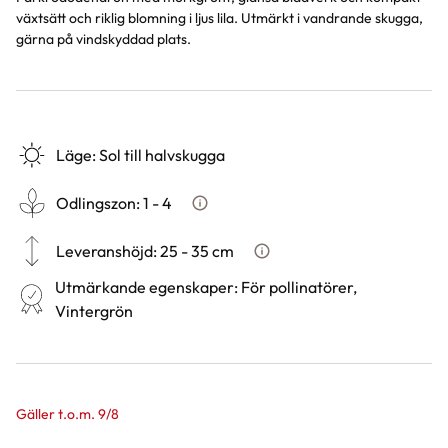
växtsätt och riklig blomning i ljus lila. Utmärkt i vandrande skugga,
gärna på vindskyddad plats.
Läge
:
Sol till halvskugga
Odlingszon
:
1 - 4
Vad är odlingszon?
Leveranshöjd
:
25 - 35 cm
Hur vi mäter leveranshöjd på 
Utmärkande egenskaper
:
För pollinatörer,
Vintergrön
Gäller t.o.m. 9/8