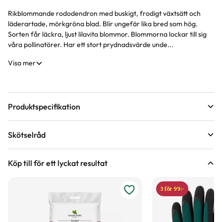
Rikblommande rododendron med buskigt, frodigt växtsätt och
Produktinformation
läderartade, mörkgröna blad. Blir ungefär lika bred som hög.
Sorten får läckra, ljust lilavita blommor. Blommorna lockar till sig
våra pollinatörer. Har ett stort prydnadsvärde unde...
Visa mer
Produktspecifikation
Krukstorlek
21 cm
Skötselråd
Leveranshöjd
25 - 35 cm
Läge
Sol till halvskugga
Hur vi mäter leveranshöjd på växter
Köp till för ett lyckat resultat
Förväntad sluthöjd
170 - 200 cm
Odlingszon
1 - 4
Höjd på trädgårdsväxter
3 för 99:-
Vad är odlingszon?
Kvalitet - typ av planta
Buskplanta
Planteringsavstånd (cc)
200 cm