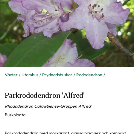
Växter
Utomhus
Prydnadsbuskar
Rododendron
Parkrododendron 'Alfred'
Rhododendron Catawbiense-Gruppen 'Alfred'
Buskplanta
Parkrododendron med mörkgrönt, glänsa bladverk och kompakt