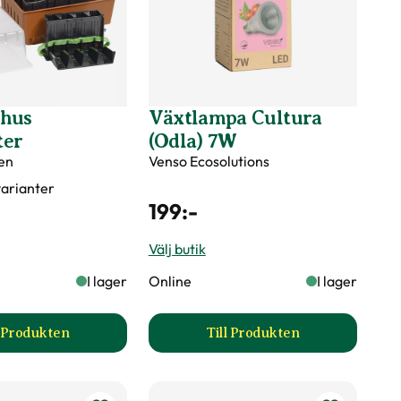
vhus
Växtlampa Cultura
ter
(Odla) 7W
en
Venso Ecosolutions
 varianter
199
:-
Välj butik
I lager
Online
I lager
l Produkten
Till Produkten
pter produktsida
till Minidrivhus Rootmaster produktsida
till Växtlampa Cultura