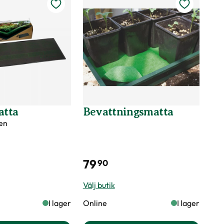
tta
Bevattningsmatta
en
79
90
Välj butik
I lager
Online
I lager