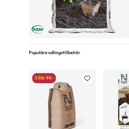
Populära odlingstillbehör
3 för 99:-