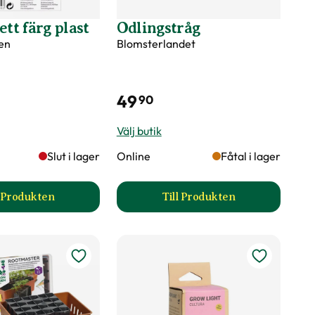
ett färg plast
Odlingstråg
en
Blomsterlandet
49
90
Välj butik
Slut i lager
Online
Fåtal i lager
l Produkten
Till Produkten
uktsida
till Sticketikett färg plast produktsida
till Odlingstråg produk