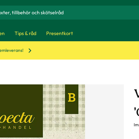
en
Tips & råd
Presentkort
hemleverans!
Im