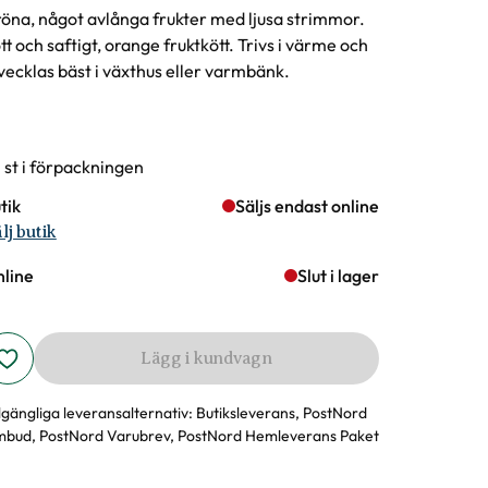
öna, något avlånga frukter med ljusa strimmor.
tt och saftigt, orange fruktkött. Trivs i värme och
vecklas bäst i växthus eller varmbänk.
rianter
 st i förpackningen
tik
Säljs endast online
lj butik
line
Slut i lager
Lägg i kundvagn
llgängliga leveransalternativ:
Butiksleverans, PostNord
bud, PostNord Varubrev, PostNord Hemleverans Paket