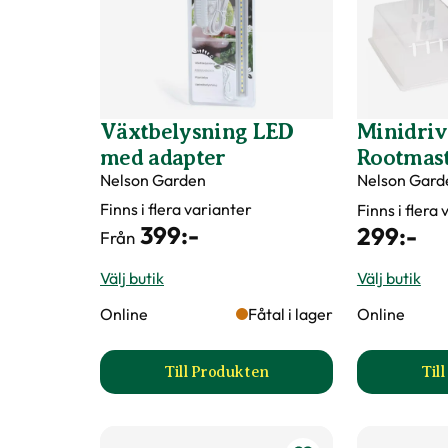
Växtbelysning LED
Minidri
med adapter
Rootmas
Nelson Garden
Nelson Gard
Finns i flera varianter
Finns i flera
399
:-
299
:-
Från
Välj butik
Välj butik
Online
Fåtal i lager
Online
Till Produkten
Til
till Växtbelysning LED med ada