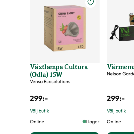
Växtlampa Cultura
Värmema
Nelson Gard
(Odla) 15W
Venso Ecosolutions
299
:-
299
:-
Välj butik
Välj butik
Online
I lager
Online