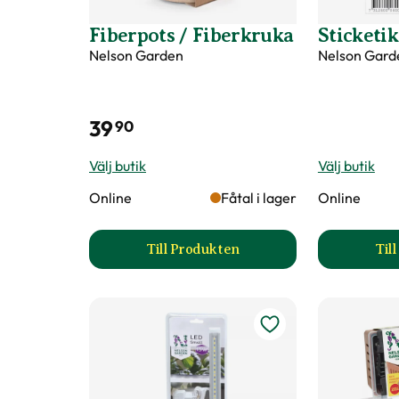
Fiberpots / Fiberkruka
Sticketik
Nelson Garden
Nelson Gard
39
90
Välj butik
Välj butik
Online
Fåtal i lager
Online
Till Produkten
Til
till Fiberpots / Fiberkruka prod