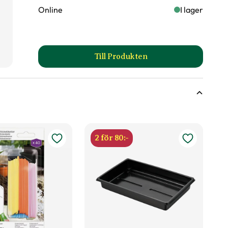
Online
I lager
Till Produkten
till Såjord produktsida
2 för 80:-