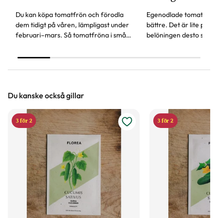
Du kan köpa tomatfrön och förodla
Egenodlade tomater sm
dem tidigt på våren, lämpligast under
bättre. Det är lite pyssl
februari–mars. Så tomatfröna i små
belöningen desto störr
krukor eller odlingslådor, här får du fler
behöver tänka på för att
våra bästa tips.
tomat.
Du kanske också gillar
3 för 2
3 för 2