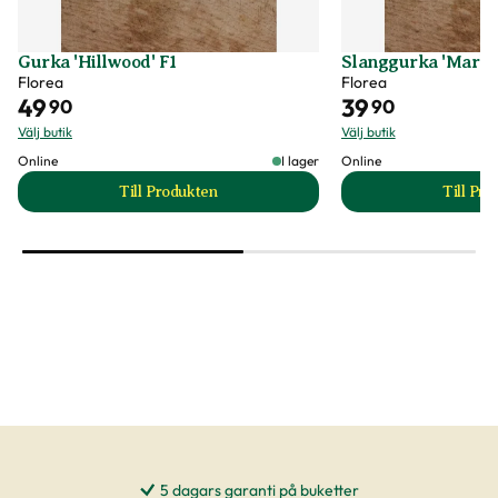
Gurka 'Hillwood' F1
Slanggurka 'Marke
Florea
Florea
49
39
90
90
Välj butik
Välj butik
Online
I lager
Online
Till Produkten
Till Pr
till Gurka 'Hillwood' F1 produktsida
t
5 dagars garanti på buketter