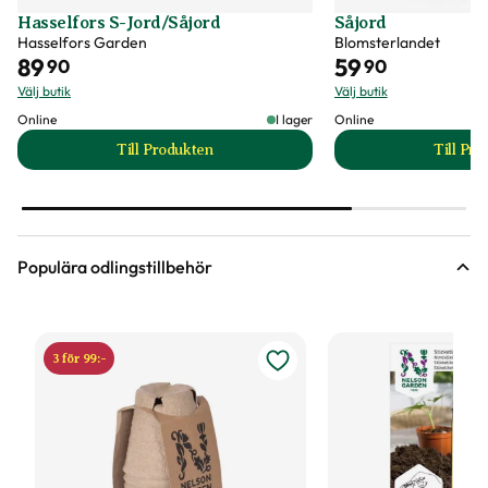
Hasselfors S-Jord/Såjord
Såjord
Hasselfors Garden
Blomsterlandet
89
59
90
90
Välj butik
Välj butik
Online
I lager
Online
Till Produkten
Till Pr
till Hasselfors S-Jord/Såjord produktsida
t
Populära odlingstillbehör
3 för 99:-