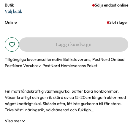
Butik
Säljs endast online
Välj butik
Online
Slut i lager
Lägg i kundvagn
Tillgängliga leveransalternativ:
Butiksleverans, PostNord Ombud,
PostNord Varubrev, PostNord Hemleverans Paket
Fin motståndskraftig växthusgurka. Sätter bara honblommor.
Produktinformation
Växer kraftigt och ger rik skörd av ca 15-20cm långa frukter med
något knottrigt skal. Skörda ofta, låt inte gurkorna bli för stora.
Trivs bäst i näringsrik, väldränerad och fuktigh...
Visa mer