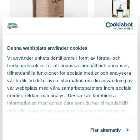
Fiberpots / Fiberkruka
Sticketikett färg pla
Nelson Garden
Nelson Garden
39
90
Denna webbplats använder cookies
Välj butik
Välj butik
Vi använder enhetsidentifierare i form av första- och
Online
Fåtal i lager
Online
tredjepartscokies för att anpassa innehåll och annonser,
Till Produkten
Till Produ
tillhandahålla funktioner för sociala medier och analysera
till Fiberpots / Fiberkruka produktsida
till
vår trafik. Vi delar även information om din användning av
vår webbplats med våra samarbetspartners inom sociala
medier, reklam och analys. Dessa kan kombinera
informationen med annan data som du har tillhandahållit
Tips för din grönsaksodling - tomat, gurka och mycket
dem eller som de har samlat in från din användning av
mer
deras tjänster. Läs mer om olika cookies genom att
klicka på länken 'Fler alternativ'."
Fler alternativ