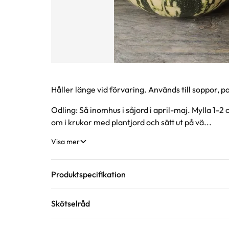
Produktinformation
Håller länge vid förvaring. Används till soppor, paj
Odling: Så inomhus i såjord i april-maj. Mylla 1-2
om i krukor med plantjord och sätt ut på vä...
Visa mer
Produktspecifikation
Skötselråd
Förväntad sluthöjd
50 - 70 cm
Höjd på trädgårds