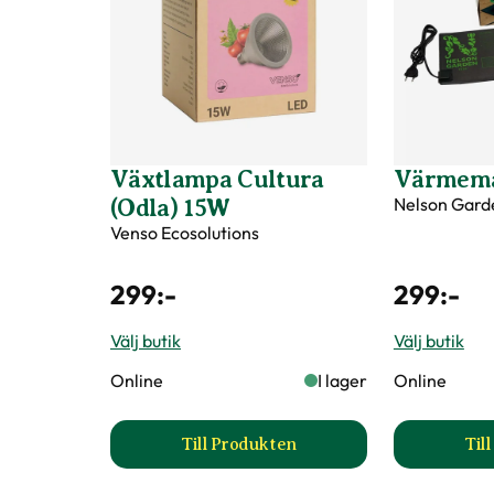
Växtlampa Cultura
Värmema
Nelson Gard
(Odla) 15W
Venso Ecosolutions
299
:-
299
:-
Välj butik
Välj butik
Online
I lager
Online
Till Produkten
Til
till Växtlampa Cultura (Odla) 1