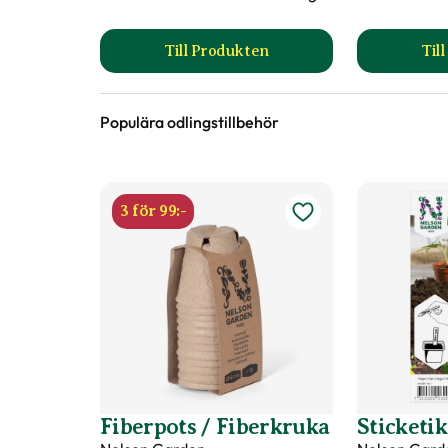
Till Produkten
Til
till Hasselfors S-Jord/Såjord pr
Populära odlingstillbehör
3 för 99:-
Fiberpots / Fiberkruka
Sticketik