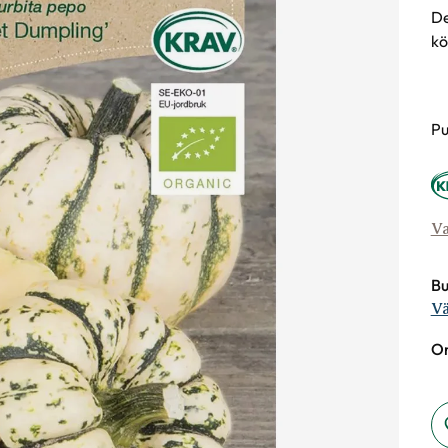
De
kö
Va
Pu
Va
Bu
Vä
On