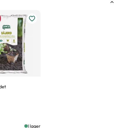
kningen?
det
I lager