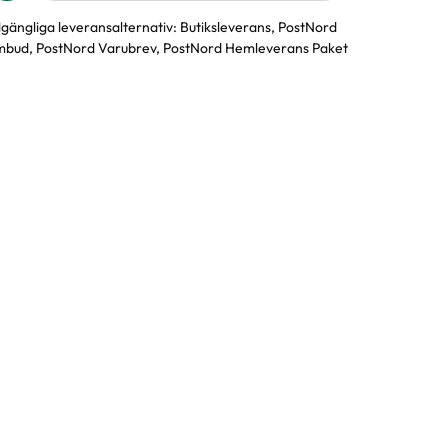
llgängliga leveransalternativ:
Butiksleverans, PostNord
bud, PostNord Varubrev, PostNord Hemleverans Paket