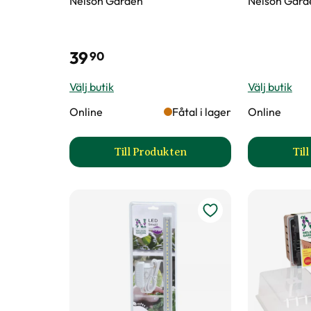
Nelson Garden
Nelson Gard
39
90
Välj butik
Välj butik
Online
Fåtal i lager
Online
Till Produkten
Til
till Fiberpots / Fiberkruka prod