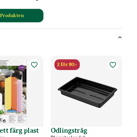
l Produkten
oduktsida
till Såjord produktsida
2 för 80:-
ett färg plast
Odlingstråg