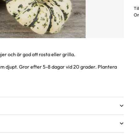
Ti
Om
er och är god att rosta eller grilla.
 cm djupt. Gror efter 5-8 dagar vid 20 grader. Plantera
växter