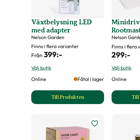
Växtbelysning LED
Minidri
med adapter
Rootmas
Nelson Garden
Nelson Gard
Finns i flera varianter
Finns i flera
399
:-
299
:-
Från
Välj butik
Välj butik
Online
Fåtal i lager
Online
Till Produkten
Til
till Växtbelysning LED med ada