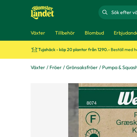
Sök
Växter
Tillbehör
Blombud
Erbjudand
Tujahäck - köp 20 plantor från 1290.-
Beställ med 
Växter
Fröer
Grönsaksfröer
Pumpa & Squas