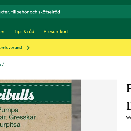
en
Tips & råd
Presentkort
hemleverans!
h
We