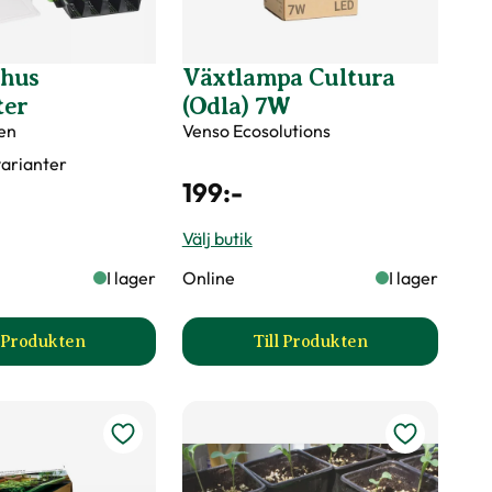
vhus
Växtlampa Cultura
ter
(Odla) 7W
en
Venso Ecosolutions
 varianter
199
:-
Välj butik
I lager
Online
I lager
l Produkten
Till Produkten
pter produktsida
till Minidrivhus Rootmaster produktsida
till Växtlampa Cultura