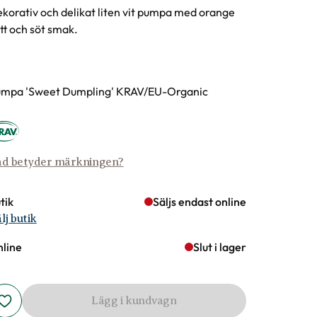
korativ och delikat liten vit pumpa med orange
tt och söt smak.
rianter
mpa 'Sweet Dumpling' KRAV/EU-Organic
d betyder märkningen?
tik
Säljs endast online
lj butik
line
Slut i lager
Lägg i kundvagn