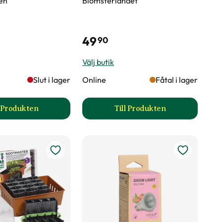
en
Blomsterlandet
49
90
Välj butik
Slut i lager
Online
Fåtal i lager
l Produkten
Till Produkten
uktsida
till Sticketikett färg plast produktsida
till Odlingstråg produk