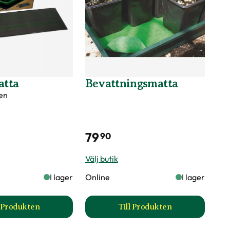
tta
Bevattningsmatta
en
79
90
Välj butik
I lager
Online
I lager
l Produkten
Till Produkten
5W produktsida
till Värmematta produktsida
till Bevattningsmatta 