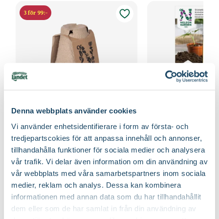
3 för 99:-
Denna webbplats använder cookies
Vi använder enhetsidentifierare i form av första- och
Fiberpots / Fiberkruka
Sticketikett färg pla
Nelson Garden
Nelson Garden
tredjepartscokies för att anpassa innehåll och annonser,
39
90
tillhandahålla funktioner för sociala medier och analysera
Välj butik
Välj butik
vår trafik. Vi delar även information om din användning av
Online
Fåtal i lager
Online
vår webbplats med våra samarbetspartners inom sociala
medier, reklam och analys. Dessa kan kombinera
Till Produkten
Till Produ
till Fiberpots / Fiberkruka produktsida
till
informationen med annan data som du har tillhandahållit
dem eller som de har samlat in från din användning av