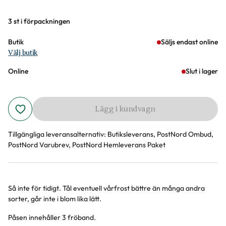
Varianter
3 st i förpackningen
Butik
Säljs endast online
Välj butik
Online
Slut i lager
Lägg i kundvagn
Tillgängliga leveransalternativ:
Butiksleverans, PostNord Ombud,
PostNord Varubrev, PostNord Hemleverans Paket
Så inte för tidigt. Tål eventuell vårfrost bättre än många andra
Produktinformation
sorter, går inte i blom lika lätt.
Påsen innehåller 3 fröband.