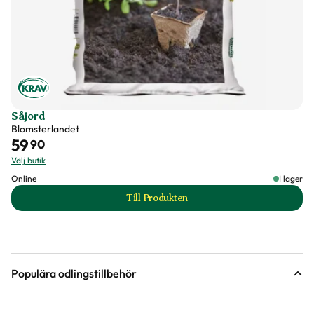
Såjord
Blomsterlandet
59
90
Välj butik
Online
I lager
Till Produkten
till Såjord produktsida
Populära odlingstillbehör