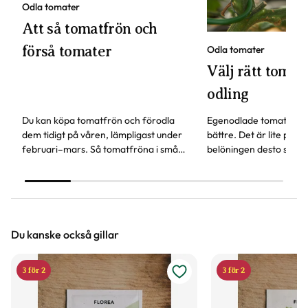
Odla tomater
Att så tomatfrön och
förså tomater
Odla tomater
Välj rätt tomats
odling
Du kan köpa tomatfrön och förodla
Egenodlade tomater sm
dem tidigt på våren, lämpligast under
bättre. Det är lite pyssl
februari–mars. Så tomatfröna i små
belöningen desto störr
krukor eller odlingslådor, här får du fler
behöver tänka på för att
våra bästa tips.
tomat.
Du kanske också gillar
3 för 2
3 för 2