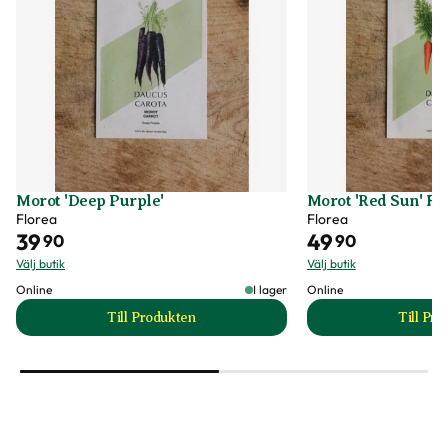
Morot 'Deep Purple'
Morot 'Red Sun' F1
Florea
Florea
39
49
90
90
Välj butik
Välj butik
Online
I lager
Online
Till Produkten
Till Pr
till Morot 'Deep Purple' produktsida
t