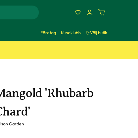
Företag
Kundklubb
Välj butik
Mangold 'Rhubarb
Chard'
lson Garden