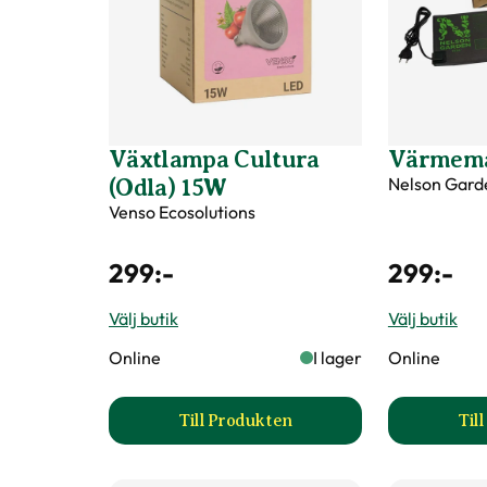
Växtlampa Cultura
Värmema
Nelson Gard
(Odla) 15W
Venso Ecosolutions
299
:-
299
:-
Välj butik
Välj butik
Online
I lager
Online
Till Produkten
Til
till Växtlampa Cultura (Odla) 1