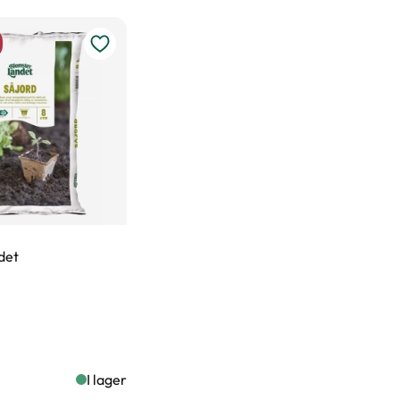
det
I lager