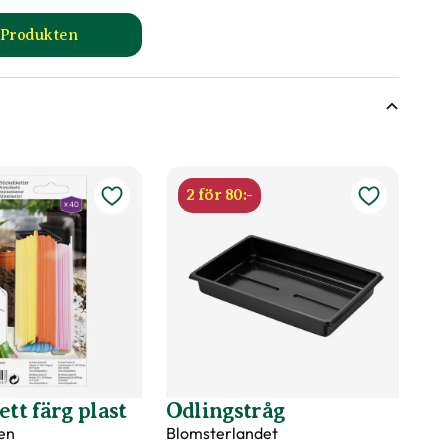
l Produkten
oduktsida
till Såjord produktsida
2 för 80:-
ett färg plast
Odlingstråg
en
Blomsterlandet