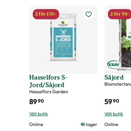
Bladfärg
Grön
2 för 170:-
2 för 99:-
Varumärke
Nelson Garden
Art nr
111109
Hasselfors S-
Såjord
Blomsterlan
Jord/Såjord
Hasselfors Garden
89
59
90
90
Välj butik
Välj butik
Online
I lager
Online