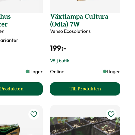
vhus
Växtlampa Cultura
ter
(Odla) 7W
en
Venso Ecosolutions
 varianter
199
:-
Välj butik
I lager
Online
I lager
l Produkten
Till Produkten
pter produktsida
till Minidrivhus Rootmaster produktsida
till Växtlampa Cultura