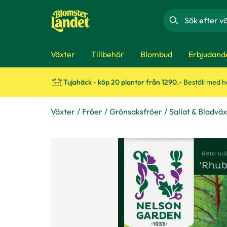
Sök
Växter
Tillbehör
Blombud
Erbjudand
Tujahäck - köp 20 plantor från 1290.-
Beställ med 
Växter
Fröer
Grönsaksfröer
Sallat & Bladvä