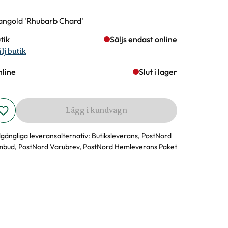
rianter
ngold 'Rhubarb Chard'
tik
Säljs endast online
lj butik
line
Slut i lager
Lägg i kundvagn
llgängliga leveransalternativ:
Butiksleverans, PostNord
bud, PostNord Varubrev, PostNord Hemleverans Paket