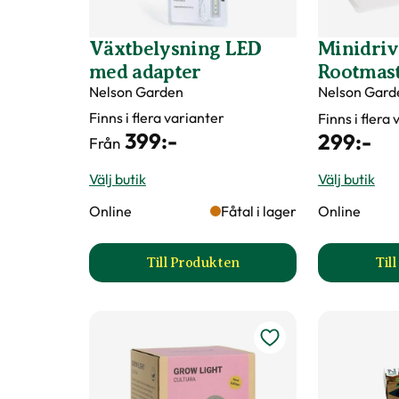
Växtbelysning LED
Minidri
med adapter
Rootmas
Nelson Garden
Nelson Gard
Finns i flera varianter
Finns i flera
399
:-
299
:-
Från
Välj butik
Välj butik
Online
Fåtal i lager
Online
Till Produkten
Til
till Växtbelysning LED med ada