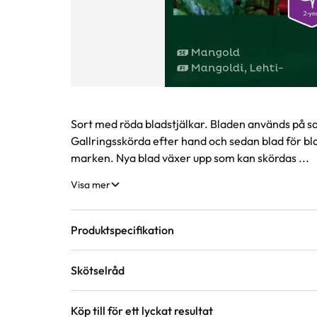
Produktinformation
Sort med röda bladstjälkar. Bladen används på sa
Gallringsskörda efter hand och sedan blad för bla
marken. Nya blad växer upp som kan skördas ...
Visa mer
Produktspecifikation
Skötselråd
Förväntad sluthöjd
30 - 50 cm
Höjd på trädgård
Köp till för ett lyckat resultat
Mognadstid
Juli, Augusti, September, Oktober