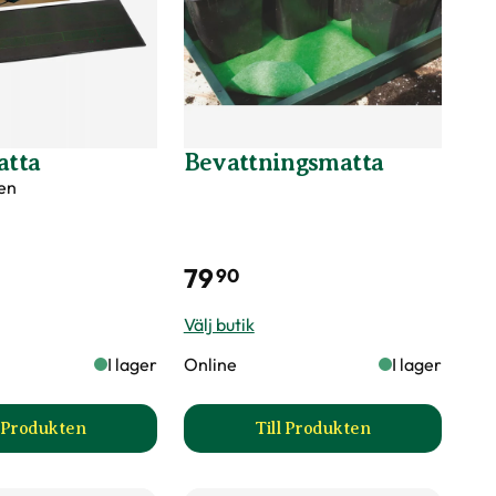
tta
Bevattningsmatta
en
79
90
Välj butik
I lager
Online
I lager
l Produkten
Till Produkten
5W produktsida
till Värmematta produktsida
till Bevattningsmatta 