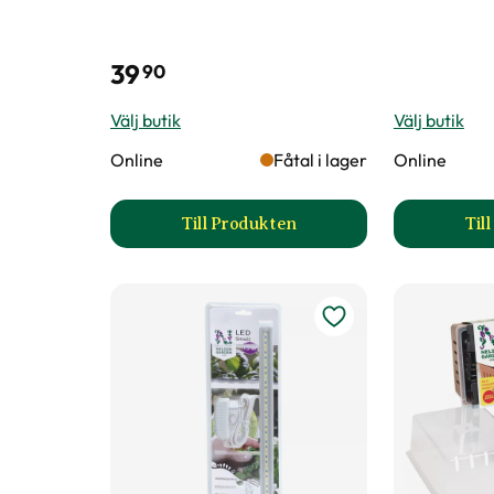
39
90
Välj butik
Välj butik
Online
Fåtal i lager
Online
Till Produkten
Til
till Fiberpots / Fiberkruka prod