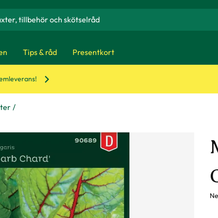
en
Tips & råd
Presentkort
hemleverans!
xter
Ne