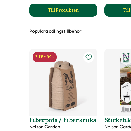
Till Produkten
Til
till Hasselfors S-Jord/Såjord pr
Populära odlingstillbehör
3 för 99:-
Fiberpots / Fiberkruka
Sticketik
Nelson Garden
Nelson Gard