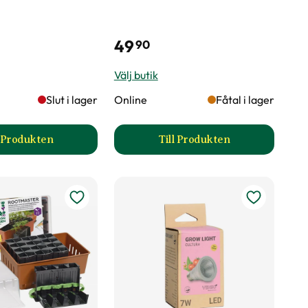
49
90
Välj butik
Slut i lager
Online
Fåtal i lager
l Produkten
Till Produkten
uktsida
till Sticketikett färg plast produktsida
till Odlingstråg produk