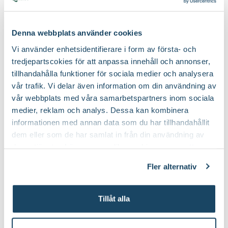
Denna webbplats använder cookies
Populära odlingstillbehör
Vi använder enhetsidentifierare i form av första- och
tredjepartscokies för att anpassa innehåll och annonser,
tillhandahålla funktioner för sociala medier och analysera
3 för 99:-
vår trafik. Vi delar även information om din användning av
vår webbplats med våra samarbetspartners inom sociala
medier, reklam och analys. Dessa kan kombinera
informationen med annan data som du har tillhandahållit
dem eller som de har samlat in från din användning av
deras tjänster. Läs mer om olika cookies genom att
klicka på länken 'Fler alternativ'."
Fler alternativ
Fiberpots / Fiberkruka
Sticketikett färg pla
Tillåt alla
Nelson Garden
Nelson Garden
39
90
Välj butik
Välj butik