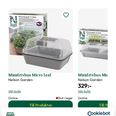
Minidrivhus Micro leaf
Minidrivhus Micro l
Nelson Garden
Nelson Garden
329
:-
Välj butik
Välj butik
Online
Slut i lager
Online
Till Produkten
Till Produ
till Minidrivhus Micro leaf produktsida
til