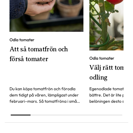
Odla tomater
Att så tomatfrön och
förså tomater
Odla tomater
Välj rätt tomats
odling
Du kan köpa tomatfrön och förodla
Egenodlade tomater sm
dem tidigt på våren, lämpligast under
bättre. Det är lite pyssl
februari–mars. Så tomatfröna i små
belöningen desto störr
krukor eller odlingslådor, här får du fler
behöver tänka på för att
våra bästa tips.
tomat.