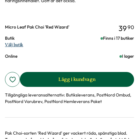
näringsinnehållet. Gott är det också.
39
90
Varianter
Micro Leaf Pak Choi 'Red Wizard'
Butik
Finns i 17 butiker
Välj butik
Online
I lager
Lägg i kundvagn
Tillgängliga leveransalternativ:
Butiksleverans, PostNord Ombud,
PostNord Varubrev, PostNord Hemleverans Paket
Pak Choi-sorten ’Red Wizard’ ger vackert röda, spänstiga blad.
Produktinformation