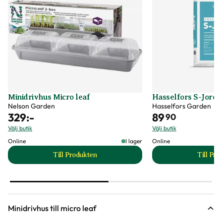
Minidrivhus Micro leaf
Hasselfors S-Jord/
Nelson Garden
Hasselfors Garden
329
:-
89
90
Välj butik
Välj butik
Online
I lager
Online
Till Produkten
Till Pr
till Minidrivhus Micro leaf produktsida
t
Minidrivhus till micro leaf