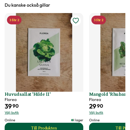
Du kanske också gillar
3 för 2
3 för 2
Huvudsallat 'Hilde II'
Mangold 'Rhubarb
Florea
Florea
39
29
90
90
Välj butik
Välj butik
Online
I lager
Online
Till Produkten
Till Pr