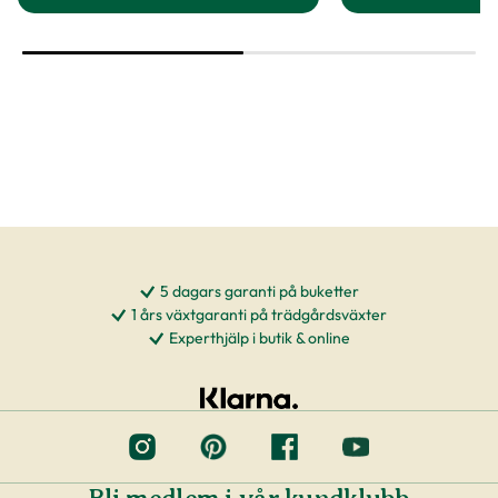
till Huvudsallat 'Hilde II' produktsida
t
5 dagars garanti på buketter
1 års växtgaranti på trädgårdsväxter
Experthjälp i butik & online