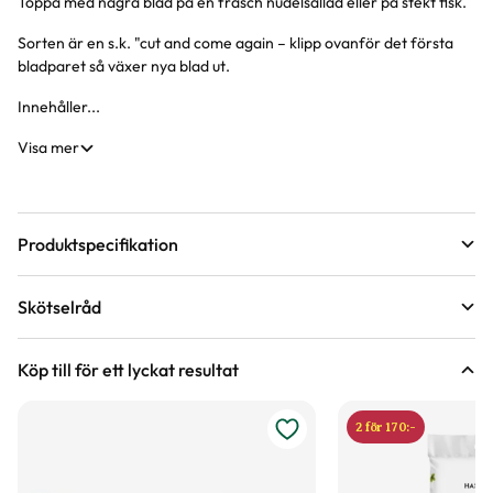
Toppa med några blad på en fräsch nudelsallad eller på stekt fisk.
Sorten är en s.k. "cut and come again – klipp ovanför det första
bladparet så växer nya blad ut.
Innehåller...
Visa mer
Produktspecifikation
Förväntad sluthöjd
5 - 10 cm
Skötselråd
Höjd på trädgårdsväxter
Bladfärg
Grön
Mognadstid
Januari, Februari, Mars, April, Maj, Juni, Juli, Augusti,
Köp till för ett lyckat resultat
September, Oktober, November, December
Varumärke
Nelson Garden
2 för 170:-
Art nr
212748