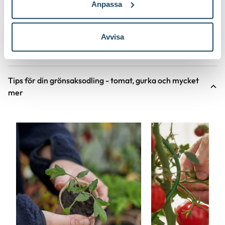
Anpassa
Online
Fåtal i lager
Online
Till Produkten
Till Produ
till Fiberpots / Fiberkruka produktsida
till
Avvisa
Tips för din grönsaksodling - tomat, gurka och mycket
mer