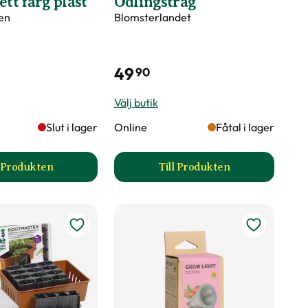
ett färg plast
Odlingstråg
en
Blomsterlandet
49
90
Välj butik
Slut i lager
Online
Fåtal i lager
l Produkten
Till Produkten
uktsida
till Sticketikett färg plast produktsida
till Odlingstråg produk