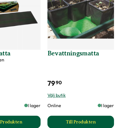
tta
Bevattningsmatta
en
79
90
Välj butik
I lager
Online
I lager
l Produkten
Till Produkten
5W produktsida
till Värmematta produktsida
till Bevattningsmatta 