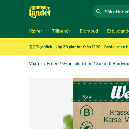
Sök
Växter
Tillbehör
Blombud
Erbjudand
Tujahäck - köp 20 plantor från 1290.-
Beställ med 
Växter
Fröer
Grönsaksfröer
Sallat & Bladvä