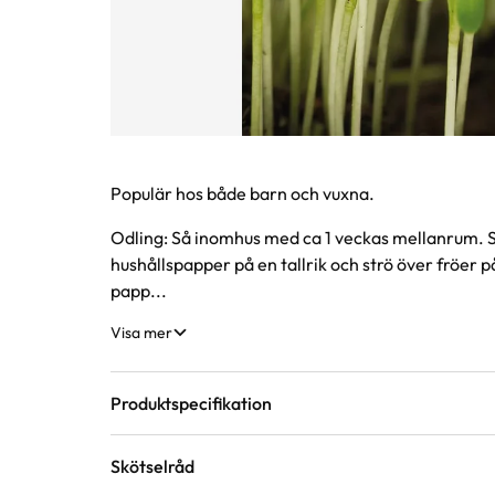
Produktinformation
Populär hos både barn och vuxna.
Odling: Så inomhus med ca 1 veckas mellanrum. Så
hushållspapper på en tallrik och strö över fröer p
papp...
Visa mer
Produktspecifikation
Skötselråd
Förväntad sluthöjd
2 - 10 cm
Höjd på trädgårdsv