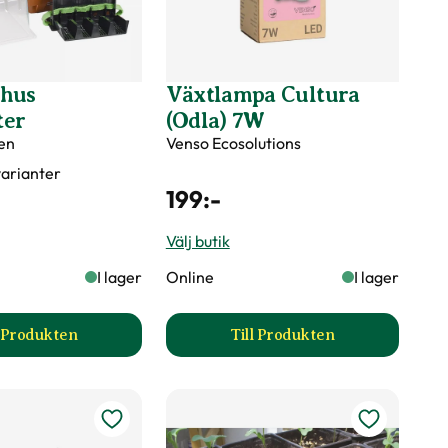
vhus
Växtlampa Cultura
ter
(Odla) 7W
en
Venso Ecosolutions
 varianter
199
:-
Välj butik
I lager
Online
I lager
l Produkten
Till Produkten
pter produktsida
till Minidrivhus Rootmaster produktsida
till Växtlampa Cultura