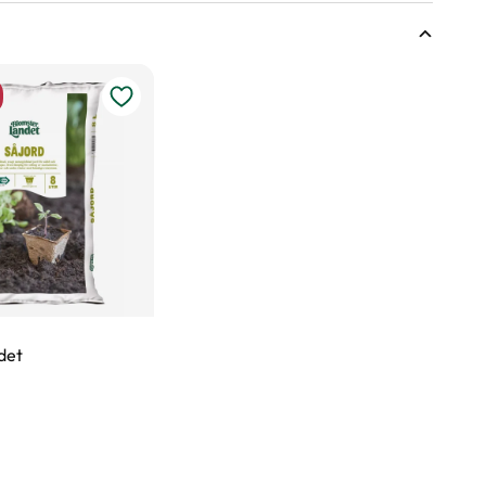
, Juli, Augusti, September, Oktober, November, December
kningen?
det