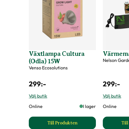
Växtlampa Cultura
Värmema
Nelson Gard
(Odla) 15W
Venso Ecosolutions
299
:-
299
:-
Välj butik
Välj butik
Online
I lager
Online
Till Produkten
Til
till Växtlampa Cultura (Odla) 1