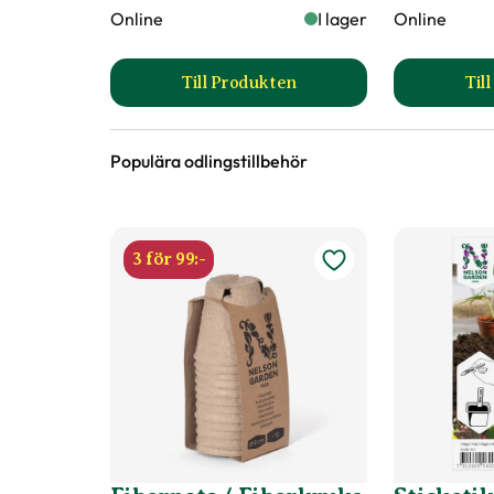
Online
I lager
Online
Till Produkten
Til
till Hasselfors S-Jord/Såjord pr
Populära odlingstillbehör
3 för 99:-