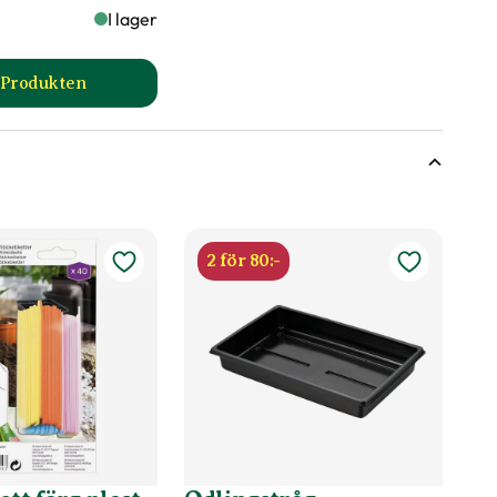
I lager
l Produkten
oduktsida
till Såjord produktsida
2 för 80:-