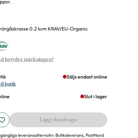
ppor.
rianter
örgåskrasse 0.2 kvm KRAV/EU-Organic
d betyder märkningen?
tik
Säljs endast online
lj butik
line
Slut i lager
Lägg i kundvagn
llgängliga leveransalternativ:
Butiksleverans, PostNord