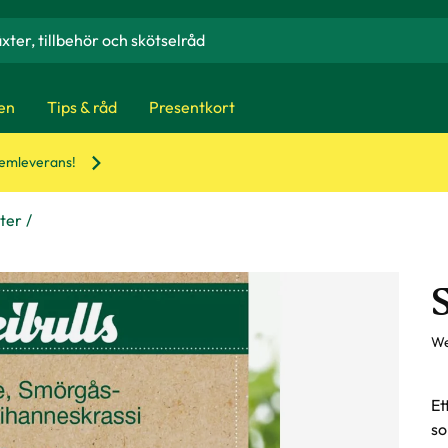
en
Tips & råd
Presentkort
hemleverans!
xter
We
Et
so