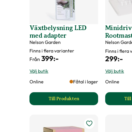
Växtbelysning LED
Minidri
med adapter
Rootmas
Nelson Garden
Nelson Gard
Finns i flera varianter
Finns i flera
399
:-
299
:-
Från
Välj butik
Välj butik
Online
Fåtal i lager
Online
Till Produkten
Til
till Växtbelysning LED med ada