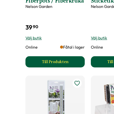
Fiberpots / Fiberkruka
Sticketik
Nelson Garden
Nelson Gard
39
90
Välj butik
Välj butik
Online
Fåtal i lager
Online
Till Produkten
Til
till Fiberpots / Fiberkruka prod