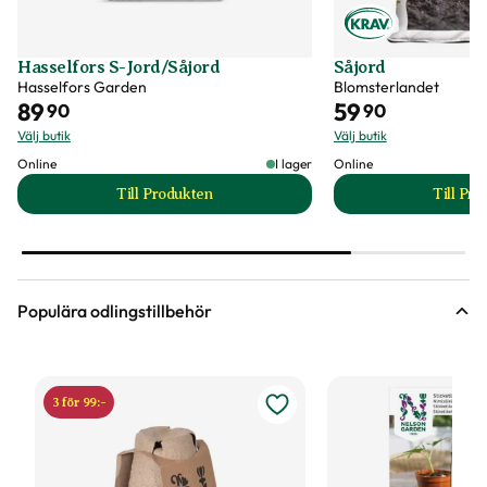
Hasselfors S-Jord/Såjord
Såjord
Hasselfors Garden
Blomsterlandet
89
59
90
90
Välj butik
Välj butik
Online
I lager
Online
Till Produkten
Till Pr
till Hasselfors S-Jord/Såjord produktsida
t
Populära odlingstillbehör
3 för 99:-