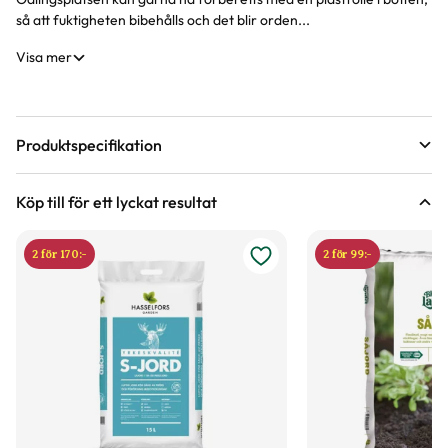
så att fuktigheten bibehålls och det blir orden...
Visa mer
Produktspecifikation
Bladfärg
Grön
Köp till för ett lyckat resultat
Antal i påsen
Räcker till 100 plantor
2 för 170:-
2 för 99:-
Varumärke
Weibulls
Art nr
260739