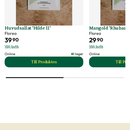
Huvudsallat 'Hilde II'
Mangold 'Rhubarb
Florea
Florea
39
29
90
90
Välj butik
Välj butik
Online
I lager
Online
Till Produkten
Till Pr
till Huvudsallat 'Hilde II' produktsida
t