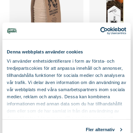
Fiberpots / Fiberkruka
Sticketikett färg pla
Nelson Garden
Nelson Garden
Denna webbplats använder cookies
39
90
Vi använder enhetsidentifierare i form av första- och
Välj butik
Välj butik
tredjepartscokies för att anpassa innehåll och annonser,
Online
Fåtal i lager
Online
tillhandahålla funktioner för sociala medier och analysera
Till Produkten
Till Produ
vår trafik. Vi delar även information om din användning av
till Fiberpots / Fiberkruka produktsida
till
vår webbplats med våra samarbetspartners inom sociala
medier, reklam och analys. Dessa kan kombinera
informationen med annan data som du har tillhandahållit
dem eller som de har samlat in från din användning av
Tips för din grönsaksodling - tomat, gurka och mycket
deras tjänster. Läs mer om olika cookies genom att
mer
klicka på länken 'Fler alternativ'."
Fler alternativ