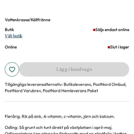
Varianter
Vattenkrasse/Källfränne
Butik
Säljs endast online
Välj butik
Online
Slut i lager
Lägg i kundvagn
Tillgängliga leveransalternativ:
Butiksleverans, PostNord Ombud,
PostNord Varubrev, PostNord Hemleverans Paket
Flerårig. Rik på zink, A-vitamin, c-vitamin, järn och kalcium.
Produktinformation
Odling: Så grunt och tunt direkt på växtplatsen i april-maj.
Odlingsplatsen kan gärna ha förberetts med en plastfolie i botten,