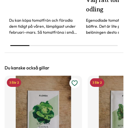
odling
Du kan köpa tomatfrön och förodla
Egenodlade tomater sm
dem tidigt på våren, lämpligast under
bättre. Det är lite pyssl
februari–mars. Så tomatfröna i små
belöningen desto störr
krukor eller odlingslådor, här får du fler
behöver tänka på för att
våra bästa tips.
tomat.
Du kanske också gillar
3 för 2
3 för 2