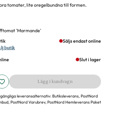
ora tomater, lite oregelbundna till formen.
rianter
fftomat 'Marmande'
tik
Säljs endast online
lj butik
line
Slut i lager
Lägg i kundvagn
llgängliga leveransalternativ:
Butiksleverans, PostNord
bud, PostNord Varubrev, PostNord Hemleverans Paket