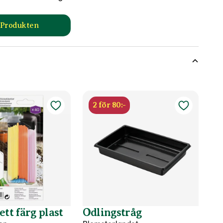
l Produkten
oduktsida
till Såjord produktsida
2 för 80:-
ett färg plast
Odlingstråg