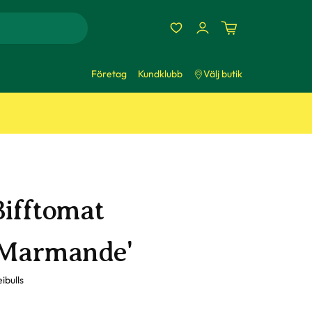
Företag
Kundklubb
Välj butik
Bifftomat
'Marmande'
ibulls