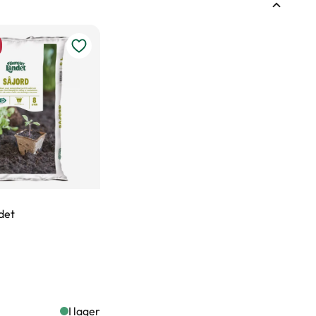
det
I lager