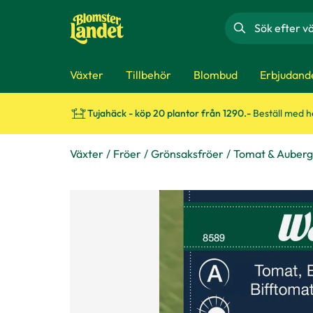
Sök
Växter
Tillbehör
Blombud
Erbjudand
Tujahäck - köp 20 plantor från 1290.-
Beställ med 
Växter
Fröer
Grönsaksfröer
Tomat & Auberg