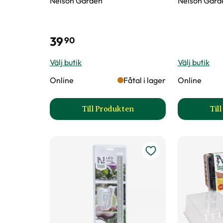
Nelson Garden
Nelson Gard
39
90
Välj butik
Välj butik
Online
Fåtal i lager
Online
Till Produkten
Til
till Fiberpots / Fiberkruka prod