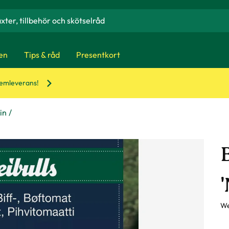
en
Tips & råd
Presentkort
hemleverans!
in
We