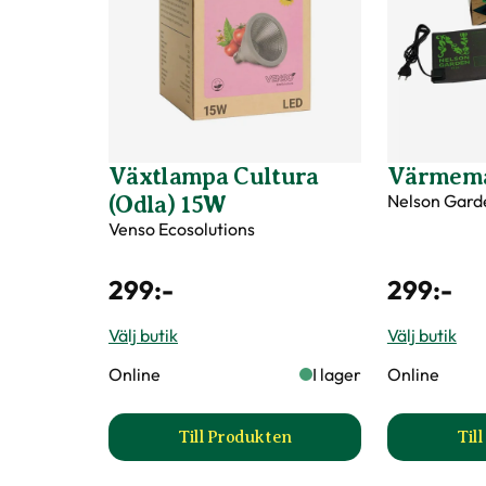
Växtlampa Cultura
Värmema
Nelson Gard
(Odla) 15W
Venso Ecosolutions
299
:-
299
:-
Välj butik
Välj butik
Online
I lager
Online
Till Produkten
Til
till Växtlampa Cultura (Odla) 1