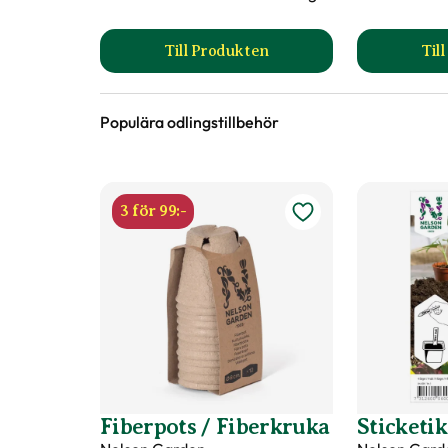
Till Produkten
Til
till Hasselfors S-Jord/Såjord pr
Populära odlingstillbehör
3 för 99:-
Fiberpots / Fiberkruka
Sticketik