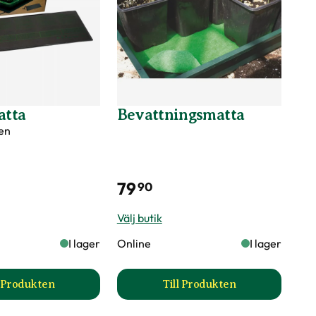
tta
Bevattningsmatta
en
79
90
Välj butik
I lager
Online
I lager
l Produkten
Till Produkten
5W produktsida
till Värmematta produktsida
till Bevattningsmatta 