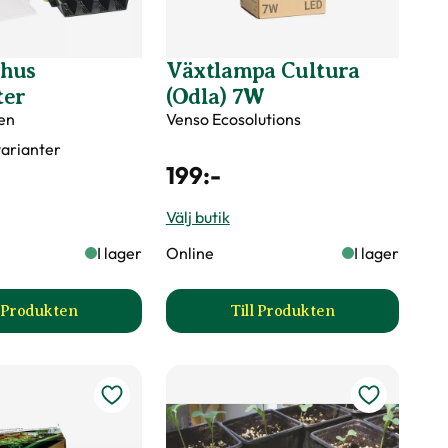
vhus
Växtlampa Cultura
ter
(Odla) 7W
en
Venso Ecosolutions
 varianter
199
:-
Välj butik
I lager
Online
I lager
l Produkten
Till Produkten
pter produktsida
till Minidrivhus Rootmaster produktsida
till Växtlampa Cultura