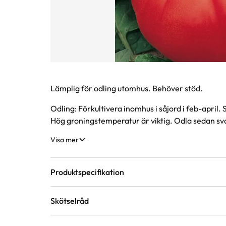
Produktinformation
Lämplig för odling utomhus. Behöver stöd.
Odling: Förkultivera inomhus i såjord i feb-april
Hög groningstemperatur är viktig. Odla sedan sva
Visa mer
Produktspecifikation
Skötselråd
Förväntad sluthöjd
150 - 200 cm
Höjd på trädgår