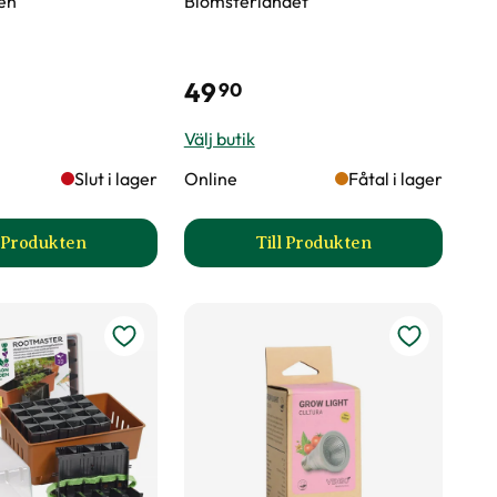
en
Blomsterlandet
49
90
Välj butik
Slut i lager
Online
Fåtal i lager
l Produkten
Till Produkten
uktsida
till Sticketikett färg plast produktsida
till Odlingstråg produk