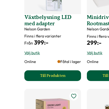
Växtbelysning LED
Minidri
med adapter
Rootmas
Nelson Garden
Nelson Gard
Finns i flera varianter
Finns i flera
399
:-
299
:-
Från
Välj butik
Välj butik
Online
Fåtal i lager
Online
Till Produkten
Til
till Växtbelysning LED med ada