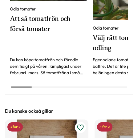
Odla tomater
Att så tomatfrön och
förså tomater
Odla tomater
Välj rätt tomats
odling
Du kan köpa tomatfrön och förodla
Egenodlade tomater sm
dem tidigt på våren, lämpligast under
bättre. Det är lite pyssl
februari–mars. Så tomatfröna i små
belöningen desto störr
krukor eller odlingslådor, här får du fler
behöver tänka på för att
våra bästa tips.
tomat.
Du kanske också gillar
3 för 2
3 för 2