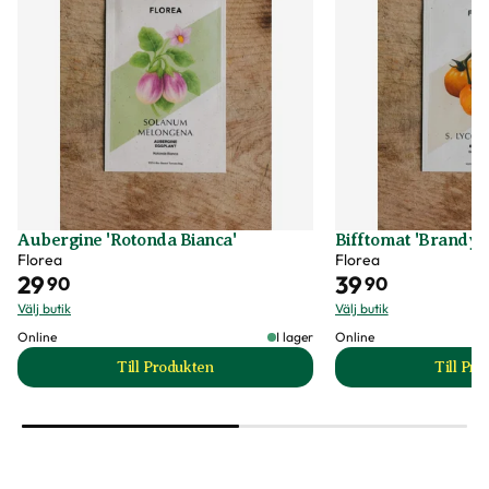
Aubergine 'Rotonda Bianca'
Bifftomat 'Brandyw
Florea
Florea
29
39
90
90
Välj butik
Välj butik
Online
I lager
Online
Till Produkten
Till Pr
till Aubergine 'Rotonda Bianca' produktsida
t