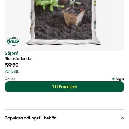
Varumärke
Impecta
Art nr
328527
Såjord
Blomsterlandet
59
90
Välj butik
Online
I lager
Till Produkten
till Såjord produktsida
Populära odlingstillbehör