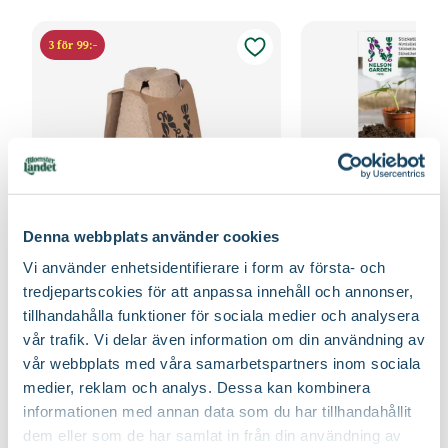
3 för 99:-
Denna webbplats använder cookies
Vi använder enhetsidentifierare i form av första- och
Fiberpots / Fiberkruka
Sticketikett färg pla
tredjepartscokies för att anpassa innehåll och annonser,
Nelson Garden
Nelson Garden
39
tillhandahålla funktioner för sociala medier och analysera
90
vår trafik. Vi delar även information om din användning av
Välj butik
Välj butik
vår webbplats med våra samarbetspartners inom sociala
Online
Fåtal i lager
Online
medier, reklam och analys. Dessa kan kombinera
Till Produkten
Till Produ
till Fiberpots / Fiberkruka produktsida
till
informationen med annan data som du har tillhandahållit
dem eller som de har samlat in från din användning av