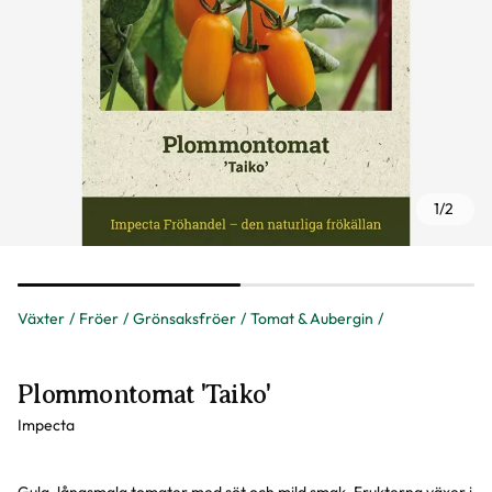
1
/
2
Växter
Fröer
Grönsaksfröer
Tomat & Aubergin
Plommontomat 'Taiko'
Impecta