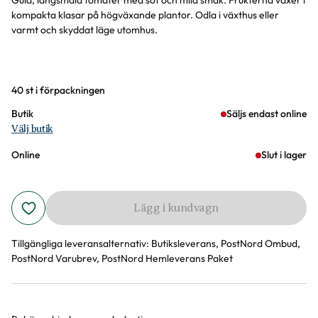
Gula, långsmala tomater med söt och mild smak. Frukterna växer i
kompakta klasar på högväxande plantor. Odla i växthus eller
varmt och skyddat läge utomhus.
Varianter
40 st i förpackningen
Butik
Säljs endast online
Välj butik
Online
Slut i lager
Lägg i kundvagn
Tillgängliga leveransalternativ:
Butiksleverans, PostNord Ombud,
PostNord Varubrev, PostNord Hemleverans Paket