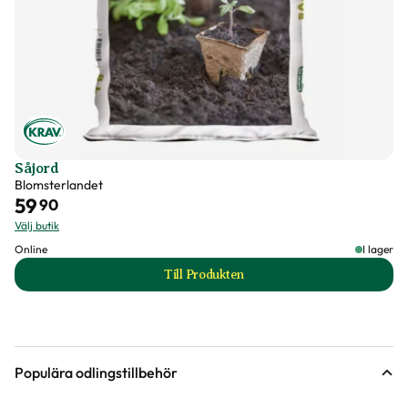
Art nr
317761
Såjord
Blomsterlandet
59
90
Välj butik
Online
I lager
Till Produkten
till Såjord produktsida
Populära odlingstillbehör