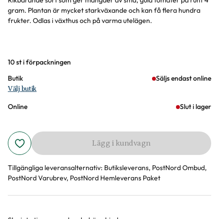
Rikbärande sort som ger mängder av små, gula tomater på runt 4
gram. Plantan är mycket starkväxande och kan få flera hundra
frukter. Odlas i växthus och på varma utelägen.
Varianter
10 st i förpackningen
Butik
Säljs endast online
Välj butik
Online
Slut i lager
Lägg i kundvagn
Tillgängliga leveransalternativ:
Butiksleverans, PostNord Ombud,
PostNord Varubrev, PostNord Hemleverans Paket