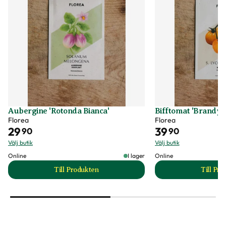
Aubergine 'Rotonda Bianca'
Bifftomat 'Brandyw
Florea
Florea
29
39
90
90
Välj butik
Välj butik
Online
I lager
Online
Till Produkten
Till Pr
till Aubergine 'Rotonda Bianca' produktsida
t