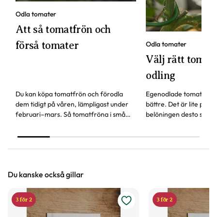
Odla tomater
Att så tomatfrön och
förså tomater
Odla tomater
Välj rätt tomats
odling
Du kan köpa tomatfrön och förodla
Egenodlade tomater sm
dem tidigt på våren, lämpligast under
bättre. Det är lite pyssl
februari–mars. Så tomatfröna i små
belöningen desto störr
krukor eller odlingslådor, här får du fler
behöver tänka på för att
våra bästa tips.
tomat.
Du kanske också gillar
3 för 2
3 för 2