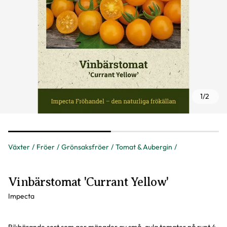
1
/
2
Växter
Fröer
Grönsaksfröer
Tomat & Aubergin
Vinbärstomat 'Currant Yellow'
Impecta