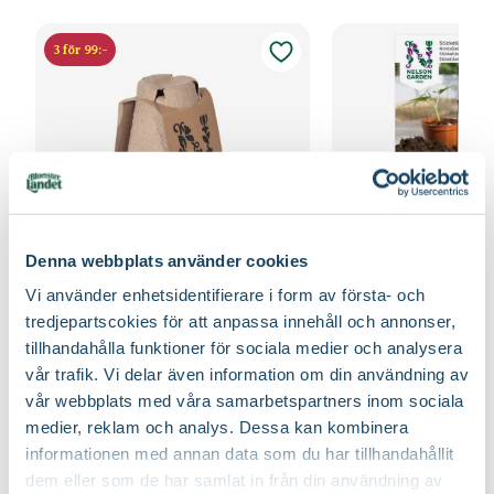
3 för 99:-
Denna webbplats använder cookies
Vi använder enhetsidentifierare i form av första- och
Fiberpots / Fiberkruka
Sticketikett färg pla
tredjepartscokies för att anpassa innehåll och annonser,
Nelson Garden
Nelson Garden
39
tillhandahålla funktioner för sociala medier och analysera
90
vår trafik. Vi delar även information om din användning av
Välj butik
Välj butik
vår webbplats med våra samarbetspartners inom sociala
Online
Fåtal i lager
Online
medier, reklam och analys. Dessa kan kombinera
Till Produkten
Till Produ
till Fiberpots / Fiberkruka produktsida
till
informationen med annan data som du har tillhandahållit
dem eller som de har samlat in från din användning av