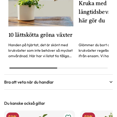
Kruka med
långtidsbevattn
här gör du
10 lättskötta gröna växter
Handen på hjärtat, det är skönt med
Glömmer du bort att va
krukväxter som inte behöver så mycket
krukväxter regelbundet
omvårdnad. Här har vi listat tio tåliga
ifrån ensam. Vi har en
favoriter, vissa av dem kan även stå lite
självbevattning som ka
mörkare.
glömsk växtentusiast.
Bra att veta när du handlar
Höjd, längd och bilder
Du kanske också gillar
Vi försöker alltid ange växternas ungefärliga
mått, men då växter är levande och alla växter