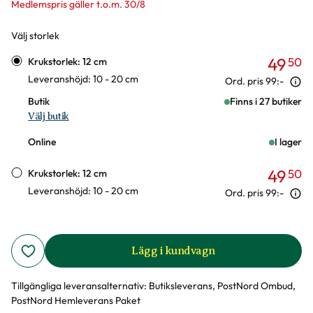
Medlemspris gäller t.o.m. 30/8
Välj storlek
Varianter
49
50
Krukstorlek: 12 cm
Leveranshöjd: 10 - 20 cm
Ord. pris
99:-
Butik
Finns i 27 butiker
Välj butik
Online
I lager
49
50
Krukstorlek: 12 cm
Leveranshöjd: 10 - 20 cm
Ord. pris
99:-
Lägg i kundvagn
Tillgängliga leveransalternativ:
Butiksleverans, PostNord Ombud,
PostNord Hemleverans Paket