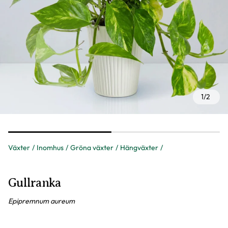
1
/
2
Växter
Inomhus
Gröna växter
Hängväxter
Gullranka
Epipremnum aureum