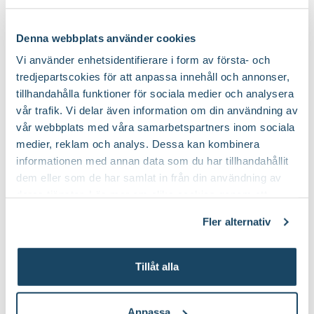
Lär dig mer om gullranka
Denna webbplats använder cookies
Krukor till dina nya växter
Vi använder enhetsidentifierare i form av första- och
Gullranka - skötsel och tips
tredjepartscokies för att anpassa innehåll och annonser,
tillhandahålla funktioner för sociala medier och analysera
Där gullrankan växer naturligt uppför den sig som en
vår trafik. Vi delar även information om din användning av
klätterväxt, ja till och med likt en lian. Hemma i våra fönster
utnyttjar vi växtsättet och låter rankorna hänga fritt från en
vår webbplats med våra samarbetspartners inom sociala
ampel eller så får de inrama ett fönster som en vacker
medier, reklam och analys. Dessa kan kombinera
gardin.
informationen med annan data som du har tillhandahållit
dem eller som de har samlat in från din användning av
deras tjänster. Läs mer om olika cookies genom att
klicka på länken 'Fler alternativ'."
Fler alternativ
Tillåt alla
Korgkruka Wille
Kruka Arturo
Finns i flera varianter
Finns i flera varianter
199
:-
149
:-
Från
Från
Anpassa