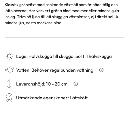
Klassisk grönväxt med rankande växtsätt som är både tålig och
lättplacerad. Har vackert gröna blad med mer eller mindre gula
inslag. Trivs på ljusa till lätt skuggiga växtplatser, ej i direkt sol. Ju
mindre ljus, desto mörkare blad.
Läge
:
Halvskugga till skugga, Sol till halvskugga
Vatten
:
Behöver regelbunden vattning
Hur ska du vatt
Leveranshöjd
:
10 - 20 cm
Hur vi mäter leveranshöjd på 
Utmärkande egenskaper
:
Lättskött