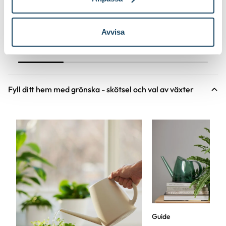
Välj butik
Välj butik
Online
I lager
Online
Avvisa
Till Produkten
Till Produ
till Korgkruka Wille produktsida
til
Fyll ditt hem med grönska - skötsel och val av växter
Guide