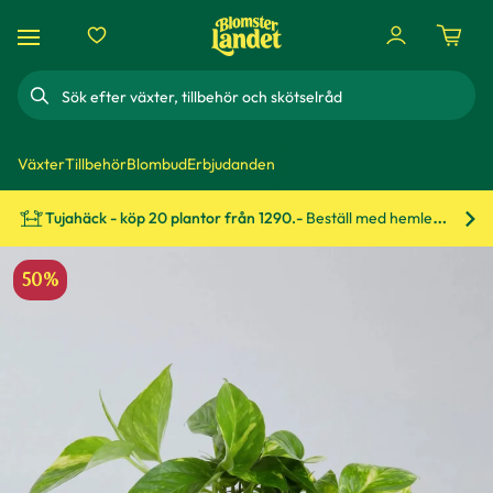
Sök
Växter
Tillbehör
Blombud
Erbjudanden
Tujahäck - köp 20 plantor från 1290.-
Beställ med hemleverans!
Bes
50%