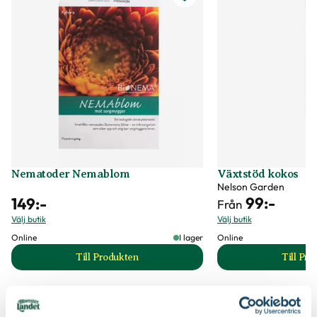
Bladfärg
Grön, Gul
Näring
Krukväxtnäring för gröna växter
Utmärkande egenskaper
Lättskött
Jordprodukter
Blomjord
Certifiering
MPS
Vad betyder märkningen?
Ursprung
Sällskapsöarna i Stilla havet
Art nr
330711
Nematoder Nemablom
Växtstöd kokos
Nelson Garden
99
:-
149
:-
Från
Välj butik
Välj butik
Online
I lager
Online
Till Produkten
Till Pr
till Nematoder Nemablom produktsida
t