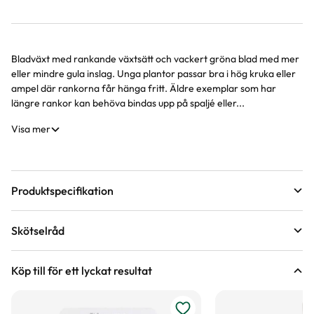
Bladväxt med rankande växtsätt och vackert gröna blad med mer
Produktinformation
eller mindre gula inslag. Unga plantor passar bra i hög kruka eller
ampel där rankorna får hänga fritt. Äldre exemplar som har
längre rankor kan behöva bindas upp på spaljé eller...
Visa mer
Produktspecifikation
Krukstorlek
12 cm
Skötselråd
Leveranshöjd
10 - 20 cm
Läge
Halvskugga till skugga, Sol till halvskugga
Hur vi mäter leveranshöjd på växter
Köp till för ett lyckat resultat
Växtsätt
Hängande, Klättrande
Vatten
Behöver regelbunden vattning
Hur ska du vattna växten?