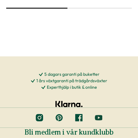
våra växter. Det blir allt vanligare att odlare
använder nyttodjur (skinnbaggar, nematoder,
rovkvalster) för att hålla borta skadedjur istället
för att bespruta växter med kemikalier, även
kallat biologisk bekämpning. Om du eventuellt
skulle få ett nyttodjur på din växt vid leverans, så
kan du antingen låta det vara kvar på växten
eller plocka bort det.
5 dagars garanti på buketter
1 års växtgaranti på trädgårdsväxter
Att tänka på
Experthjälp i butik & online
Om växten inte exakt motsvarar måtten vi har
angivit eller ser ut som på bilderna räknas det
inte som en skälig reklamation.
Om du beställer leverans till dörren eller till
postombud (externa transportörer) är det upp
Bli medlem i vår kundklubb
till dig som konsument att kontrollera