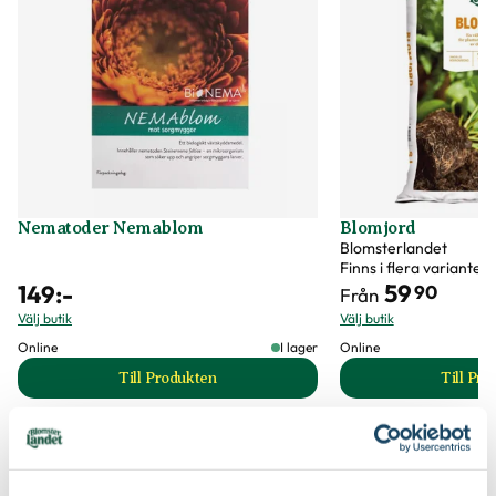
Ursprung
Europa och österut till Iran
Jordprodukter
Blomjord
Art nr
288984
Nematoder Nemablom
Blomjord
Blomsterlandet
Finns i flera varianter
59
149
:-
90
Från
Välj butik
Välj butik
Online
I lager
Online
Till Produkten
Till Pr
till Nematoder Nemablom produktsida
t