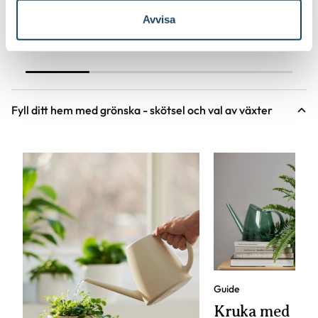
Online
I lager
Online
Avvisa
Till Produkten
Till Produ
till Korgkruka Wille produktsida
til
Fyll ditt hem med grönska - skötsel och val av växter
Guide
Kruka med