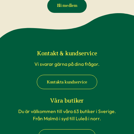
väderförhållanden innan du gör din beställning.
Bli medlem
Reklamationer i samband med att växter blivit
påverkade av temperaturförändringar under
transport är inte underlag för reklamation. Om
du beställer till en av våra butiker, sköts detta av
våra egna transporter som anpassas till
rådande väderförhållanden.
Kontakt & kundservice
Vi svarar gärna på dina frågor.
När du köper häckväxter - före
plantering
Kontakta kundservice
Att förbereda grävningen är att rekommendera,
men tänk på att inte boka markanläggare,
Våra butiker
hyrsläp eller andra tjänster kopplat till själva
Du är välkommen till våra 63 butiker i Sverige.
planteringen innan du vet säkert att
Från Malmö i syd till Luleå i norr.
häckplantorna är på plats hemma. Våra
leveranstider kan komma att ändras när du