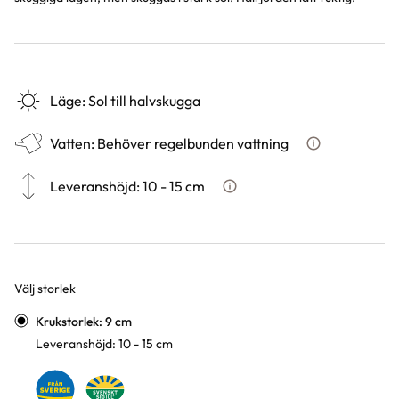
Läge
:
Sol till halvskugga
Vatten
:
Behöver regelbunden vattning
Hur ska du vatt
Leveranshöjd
:
10 - 15 cm
Hur vi mäter leveranshöjd på v
Välj storlek
Varianter
Krukstorlek: 9 cm
Leveranshöjd: 10 - 15 cm