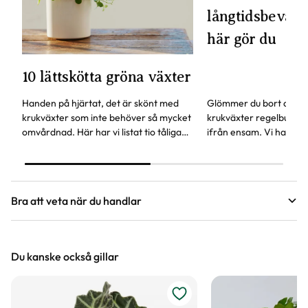
långtidsbevattn
här gör du
10 lättskötta gröna växter
Handen på hjärtat, det är skönt med
Glömmer du bort att va
krukväxter som inte behöver så mycket
krukväxter regelbundet
omvårdnad. Här har vi listat tio tåliga
ifrån ensam. Vi har en
favoriter, vissa av dem kan även stå lite
självbevattning som ka
mörkare.
glömsk växtentusiast.
Bra att veta när du handlar
Höjd, längd och bilder
Du kanske också gillar
Vi försöker alltid ange växternas ungefärliga
mått, men då växter är levande och alla växter
är unika så kan måtten och din växts utseende