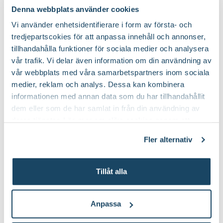
Lär dig mer om murgröna som krukväxt
Denna webbplats använder cookies
Vi använder enhetsidentifierare i form av första- och
Krukor till dina nya växter
Krukväxter – för hälsans skull
tredjepartscokies för att anpassa innehåll och annonser,
tillhandahålla funktioner för sociala medier och analysera
Grönt är skönt! Forskning visar att en utsikt över en park är
vår trafik. Vi delar även information om din användning av
bra för hälsan, liksom att ha krukväxter i sin bostad. Lägre
vår webbplats med våra samarbetspartners inom sociala
blodtryck och gladare sinne är två av effekterna.
medier, reklam och analys. Dessa kan kombinera
informationen med annan data som du har tillhandahållit
dem eller som de har samlat in från din användning av
deras tjänster. Läs mer om olika cookies genom att
klicka på länken 'Fler alternativ'."
Fler alternativ
Tillåt alla
Korgkruka Wille
Kruka Arturo
Finns i flera varianter
Finns i flera varianter
Anpassa
199
:-
149
:-
Från
Från
Välj butik
Välj butik