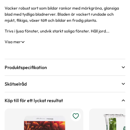
Vacker robust sort som bildar rankor med mörkgröna, glansiga
Produktinformation
blad med tydliga bladnerver. Bladen är vackert rundade och
mjukt, flikiga, växer tätt och bildar en frodig planta.
Trivs i ljusa fönster, undvik starkt soliga fönster. Håll jord...
Visa mer
Produktspecifikation
Krukstorlek
9 cm
Skötselråd
Leveranshöjd
10 - 15 cm
Läge
Sol till halvskugga
Hur vi mäter leveranshöjd på växter
Köp till för ett lyckat resultat
Bladfärg
Grön
Vatten
Behöver regelbunden vattning
Hur ska du vattna växten?
Certifiering
Svenskt Sigill, Från Sverige
Näring
Krukväxtnäring för gröna växter
Vad betyder märkningen?