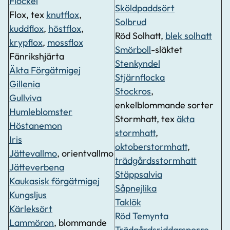
Flockel
Sköldpaddsört
Flox, tex
knutflox
,
Solbrud
kuddflox
,
höstflox
,
Röd Solhatt,
blek solhatt
krypflox
,
mossflox
Smörboll
-släktet
Fänrikshjärta
Stenkyndel
Äkta Förgätmigej
Stjärnflocka
Gillenia
Stockros
,
Gullviva
enkelblommande sorter
Humleblomster
Stormhatt, tex
äkta
Höstanemon
stormhatt
,
Iris
oktoberstormhatt
,
Jättevallmo
, orientvallmo
trädgårdsstormhatt
Jätteverbena
Stäppsalvia
Kaukasisk förgätmigej
Såpnejlika
Kungsljus
Taklök
Kärleksört
Röd Temynta
Lammöron
, blommande
Trädgårdsriddarsporre
,