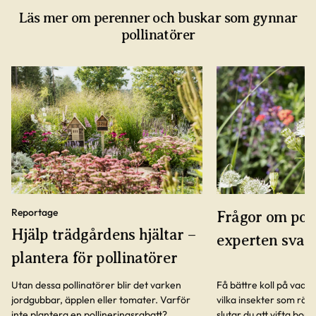
Läs mer om perenner och buskar som gynnar
pollinatörer
Reportage
Frågor om poll
Hjälp trädgårdens hjältar –
experten svar
plantera för pollinatörer
Utan dessa pollinatörer blir det varken
Få bättre koll på vad e
jordgubbar, äpplen eller tomater. Varför
vilka insekter som räk
inte plantera en pollineringsrabatt?
slutar du att vifta bor