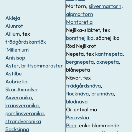
Martorn,
silvermartorn
,
alpmartorn
Akleja
Montbretia
Alunrot
Nejlika-släktet, tex
Allium
, tex
borstnejlika
, såpnejlika
trädgårdskantlök
Röd Nejlikrot
'Millenium'
Nepeta, tex
kantnepeta
,
Anisisop
bergnepeta
,
axnepeta
,
Aster
,
brittsommaraster
blånepeta
Astilbe
Nävor, tex
Aubrietia
trädgårdsnäva
,
Skär Axmalva
flocknäva
,
brunnäva
,
Axveronika
,
blodnäva
kransveronika
,
Orientvallmo
porslinsveronika
,
Perovskia
strandveronika
Pion
, enkelblommande
Backsippa