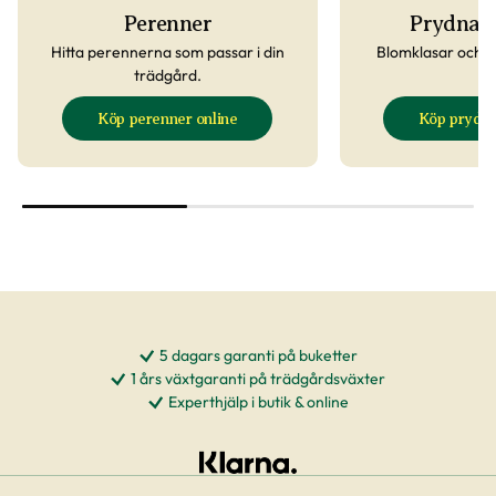
Perenner
Prydnad
Hitta perennerna som passar i din
Blomklasar och v
trädgård.
Köp perenner online
Köp prydn
5 dagars garanti på buketter
1 års växtgaranti på trädgårdsväxter
Experthjälp i butik & online