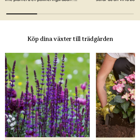
Trädgårdsmästare Robert Stenbom tipsar
lite mer.
om växter det surras kring.
Köp dina växter till trädgården