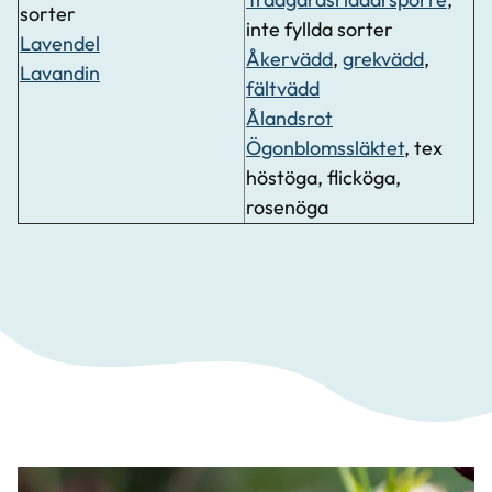
sorter
inte fyllda sorter
Lavendel
Åkervädd
,
grekvädd
,
Lavandin
fältvädd
Ålandsrot
Ögonblomssläktet
, tex
höstöga, flicköga,
rosenöga