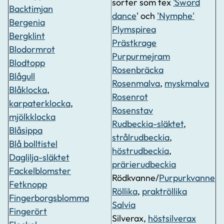
sorter som tex
'Sword
Backtimjan
dance
' och
'Nymphe'
Bergenia
Plymspirea
Bergklint
Prästkrage
Blodormrot
Purpurmejram
Blodtopp
Rosenbräcka
Blågull
Rosenmalva
,
myskmalva
Blåklocka
,
Rosenrot
karpaterklocka
,
Rosenstav
mjölkklocka
Rudbeckia-släktet
,
Blåsippa
strålrudbeckia
,
Blå bolltistel
höstrudbeckia
,
Daglilja-släktet
prärierudbeckia
Fackelblomster
Rödkvanne/
Purpurkvanne
Fetknopp
Röllika
,
praktröllika
Fingerborgsblomma
Salvia
Fingerört
Silverax,
höstsilverax