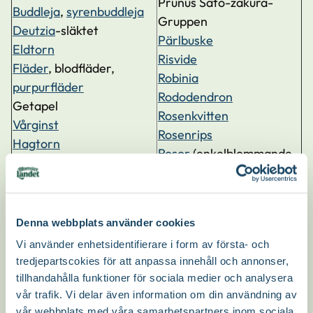
Prunus Sato-zakura-
Buddleja
,
syrenbuddleja
Gruppen
Deutzia
-släktet
Pärlbuske
Eldtorn
Risvide
Fläder
, blodfläder,
Robinia
purpurfläder
Rododendron
Getapel
Rosenkvitten
Vårginst
Rosenrips
Hagtorn
Rosor
(enkelblommande
Hassel
sorter, tex
CARL PHILIP
,
Häckberberis
H.C.ANDERSEN
,
daggros
Häggmispel
och
Nevada
)
Äkta kastanj
Denna webbplats använder cookies
Rönnspirea
Järnek
Vi använder enhetsidentifierare i form av första- och
Schersmin
Kaprifol
tredjepartscokies för att anpassa innehåll och annonser,
Silverbuske
Klätterhortensia
tillhandahålla funktioner för sociala medier och analysera
Silverpäron
Kornell -
körsbärskornell
,
vår trafik. Vi delar även information om din användning av
Skäggbuske
vår webbplats med våra samarbetspartners inom sociala